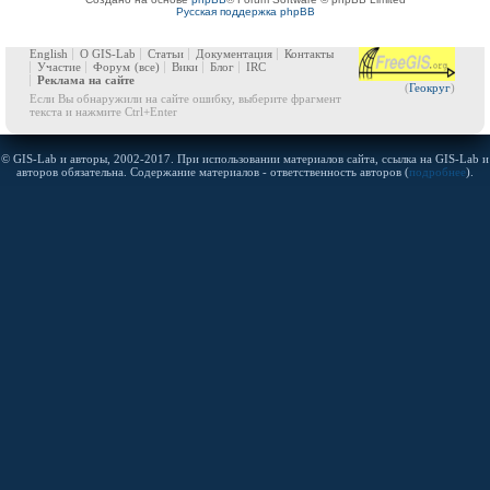
Русская поддержка phpBB
English
О GIS-Lab
Статьи
Документация
Контакты
Участие
Форум
(все)
Вики
Блог
IRC
Реклама на сайте
(
Геокруг
)
Если Вы обнаружили на сайте ошибку, выберите фрагмент
текста и нажмите Ctrl+Enter
© GIS-Lab и авторы, 2002-2017. При использовании материалов сайта, ссылка на GIS-Lab и
авторов обязательна. Содержание материалов - ответственность авторов (
подробнее
).