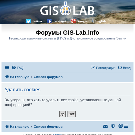
Twitter
Facebook
Google+
English
Форумы GIS-Lab.info
Геоинформационные системы (ГИС) и Дистанционное зондирование Земли
FAQ
Регистрация
Вход
На главную
Список форумов
Удалить cookies
Вы уверены, что хотите удалить все cookie, установленные данной
конференцией?
На главную
Список форумов
Создано на основе
phpBB
® Forum Software © phpBB Limited