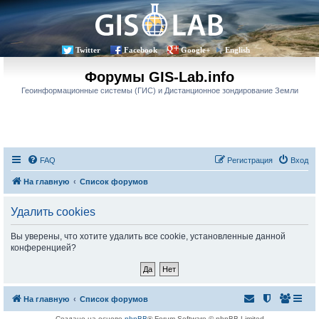
Twitter
Facebook
Google+
English
Форумы GIS-Lab.info
Геоинформационные системы (ГИС) и Дистанционное зондирование Земли
FAQ
Регистрация
Вход
На главную
Список форумов
Удалить cookies
Вы уверены, что хотите удалить все cookie, установленные данной
конференцией?
На главную
Список форумов
Создано на основе
phpBB
® Forum Software © phpBB Limited