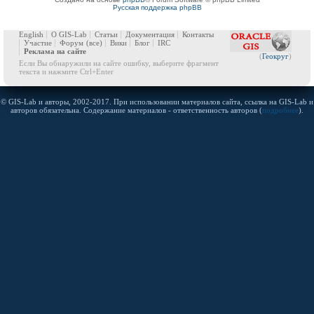
Русская поддержка phpBB
English
О GIS-Lab
Статьи
Документация
Контакты
Участие
Форум
(все)
Вики
Блог
IRC
Реклама на сайте
(
Геокруг
)
Если Вы обнаружили на сайте ошибку, выберите фрагмент
текста и нажмите Ctrl+Enter
© GIS-Lab и авторы, 2002-2017. При использовании материалов сайта, ссылка на GIS-Lab и
авторов обязательна. Содержание материалов - ответственность авторов (
подробнее
).