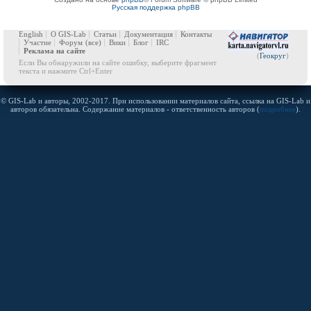
Русская поддержка phpBB
English
О GIS-Lab
Статьи
Документация
Контакты
Участие
Форум
(все)
Вики
Блог
IRC
Реклама на сайте
(
Геокруг
)
Если Вы обнаружили на сайте ошибку, выберите фрагмент
текста и нажмите Ctrl+Enter
© GIS-Lab и авторы, 2002-2017. При использовании материалов сайта, ссылка на GIS-Lab и
авторов обязательна. Содержание материалов - ответственность авторов (
подробнее
).