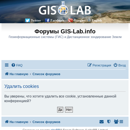
Twitter
Facebook
Google+
English
Форумы GIS-Lab.info
Геоинформационные системы (ГИС) и Дистанционное зондирование Земли
FAQ
Регистрация
Вход
На главную
Список форумов
Удалить cookies
Вы уверены, что хотите удалить все cookie, установленные данной
конференцией?
На главную
Список форумов
Создано на основе
phpBB
® Forum Software © phpBB Limited