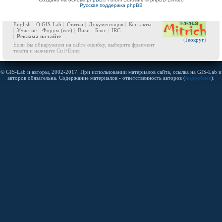
Русская поддержка phpBB
English
О GIS-Lab
Статьи
Документация
Контакты
Участие
Форум
(все)
Вики
Блог
IRC
Реклама на сайте
(
Геокруг
)
Если Вы обнаружили на сайте ошибку, выберите фрагмент
текста и нажмите Ctrl+Enter
© GIS-Lab и авторы, 2002-2017. При использовании материалов сайта, ссылка на GIS-Lab и
авторов обязательна. Содержание материалов - ответственность авторов (
подробнее
).