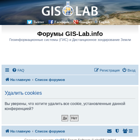
Twitter
Facebook
Google+
English
Форумы GIS-Lab.info
Геоинформационные системы (ГИС) и Дистанционное зондирование Земли
FAQ
Регистрация
Вход
На главную
Список форумов
Удалить cookies
Вы уверены, что хотите удалить все cookie, установленные данной
конференцией?
На главную
Список форумов
Создано на основе
phpBB
® Forum Software © phpBB Limited