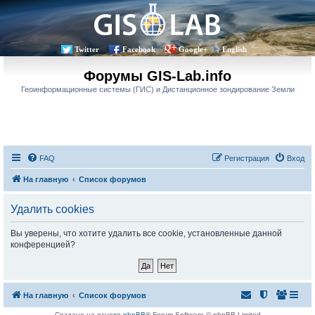
Twitter
Facebook
Google+
English
Форумы GIS-Lab.info
Геоинформационные системы (ГИС) и Дистанционное зондирование Земли
FAQ
Регистрация
Вход
На главную
Список форумов
Удалить cookies
Вы уверены, что хотите удалить все cookie, установленные данной
конференцией?
На главную
Список форумов
Создано на основе
phpBB
® Forum Software © phpBB Limited