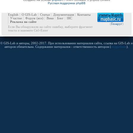
Русская поддержка phpBB
English
О GIS-Lab
Статьи
Документация
Контакты
Участие
Форум
(все)
Вики
Блог
IRC
Реклама на сайте
(
Геокруг
)
Если Вы обнаружили на сайте ошибку, выберите фрагмент
текста и нажмите Ctrl+Enter
© GIS-Lab и авторы, 2002-2017. При использовании материалов сайта, ссылка на GIS-Lab и
авторов обязательна. Содержание материалов - ответственность авторов (
подробнее
).