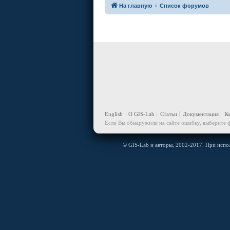
На главную
Список форумов
English
О GIS-Lab
Статьи
Документация
К
Если Вы обнаружили на сайте ошибку, выберите ф
© GIS-Lab и авторы, 2002-2017. При испол