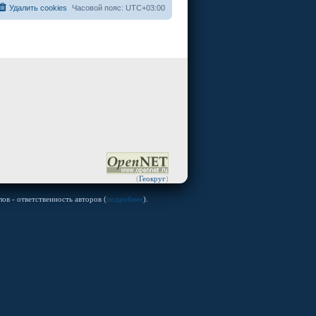
Удалить cookies
Часовой пояс:
UTC+03:00
(
Геокруг
)
ов - ответственность авторов (
подробнее
).