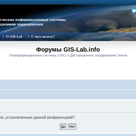
О GIS-Lab
С чего начать?
Форумы GIS-Lab.info
Геоинформационные системы (ГИС) и Дистанционное зондирование Земли
okie, установленные данной конференцией?