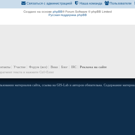
Связаться с администрацией
Наша команда
Пользователи
Создано на основе
phpBB
® Forum Software © phpBB Limited
Русская поддержка phpBB
онтакты
Участие
Форум
(все)
Вики
Блог
IRC
Реклама на сайте
рагмент текста и нажмите Ctrl+Enter
ьзовании материалов сайта, ссылка на GIS-Lab и авторов обязательна. Содержание материал