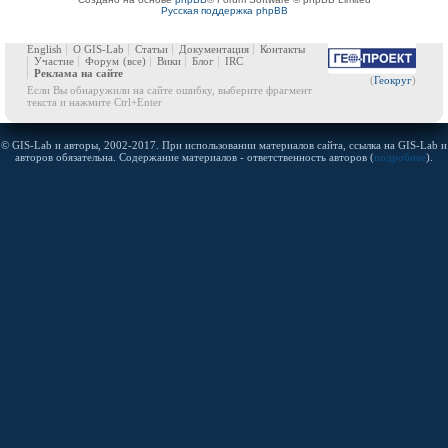
Русская поддержка phpBB
English
О GIS-Lab
Статьи
Документация
Контакты
Участие
Форум
(все)
Вики
Блог
IRC
Реклама на сайте
(
Геокруг
)
Если Вы обнаружили на сайте ошибку, выберите фрагмент
текста и нажмите Ctrl+Enter
© GIS-Lab и авторы, 2002-2017. При использовании материалов сайта, ссылка на GIS-Lab и
авторов обязательна. Содержание материалов - ответственность авторов (
подробнее
).