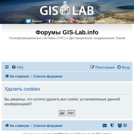
Twitter
Facebook
Google+
English
Форумы GIS-Lab.info
Геоинформационные системы (ГИС) и Дистанционное зондирование Земли
FAQ
Регистрация
Вход
На главную
Список форумов
Удалить cookies
Вы уверены, что хотите удалить все cookie, установленные данной
конференцией?
На главную
Список форумов
Создано на основе
phpBB
® Forum Software © phpBB Limited