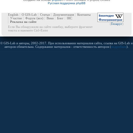
Русская поддержка phpBB
English
О GIS-Lab
Статьи
Документация
Контакты
Участие
Форум
(все)
Вики
Блог
IRC
Реклама на сайте
(
Геокруг
)
Если Вы обнаружили на сайте ошибку, выберите фрагмент
текста и нажмите Ctrl+Enter
© GIS-Lab и авторы, 2002-2017. При использовании материалов сайта, ссылка на GIS-Lab и
авторов обязательна. Содержание материалов - ответственность авторов (
подробнее
).