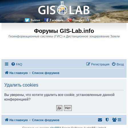
Twitter
Facebook
Google+
English
Форумы GIS-Lab.info
Геоинформационные системы (ГИС) и Дистанционное зондирование Земли
FAQ
Регистрация
Вход
На главную
Список форумов
Удалить cookies
Вы уверены, что хотите удалить все cookie, установленные данной
конференцией?
На главную
Список форумов
Создано на основе
phpBB
® Forum Software © phpBB Limited