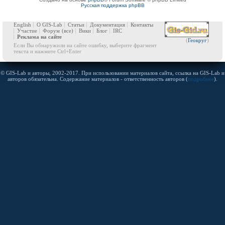
Русская поддержка phpBB
English
О GIS-Lab
Статьи
Документация
Контакты
Участие
Форум
(все)
Вики
Блог
IRC
Реклама на сайте
(
Геокруг
)
Если Вы обнаружили на сайте ошибку, выберите фрагмент
текста и нажмите Ctrl+Enter
© GIS-Lab и авторы, 2002-2017. При использовании материалов сайта, ссылка на GIS-Lab и
авторов обязательна. Содержание материалов - ответственность авторов (
подробнее
).