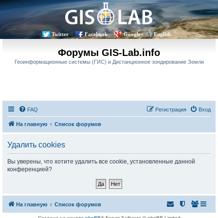
Twitter
Facebook
Google+
English
Форумы GIS-Lab.info
Геоинформационные системы (ГИС) и Дистанционное зондирование Земли
FAQ
Регистрация
Вход
На главную
Список форумов
Удалить cookies
Вы уверены, что хотите удалить все cookie, установленные данной
конференцией?
На главную
Список форумов
Создано на основе
phpBB
® Forum Software © phpBB Limited