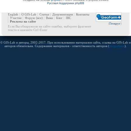
Русская поддержка phpBB
English
О GIS-Lab
Статьи
Документация
Контакты
Участие
Форум
(все)
Вики
Блог
IRC
Реклама на сайте
(
Геокруг
)
Если Вы обнаружили на сайте ошибку, выберите фрагмент
текста и нажмите Ctrl+Enter
© GIS-Lab и авторы, 2002-2017. При использовании материалов сайта, ссылка на GIS-Lab и
авторов обязательна. Содержание материалов - ответственность авторов (
подробнее
).