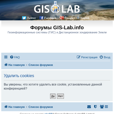
Twitter
Facebook
Google+
English
Форумы GIS-Lab.info
Геоинформационные системы (ГИС) и Дистанционное зондирование Земли
FAQ
Регистрация
Вход
На главную
Список форумов
Удалить cookies
Вы уверены, что хотите удалить все cookie, установленные данной
конференцией?
На главную
Список форумов
Создано на основе
phpBB
® Forum Software © phpBB Limited