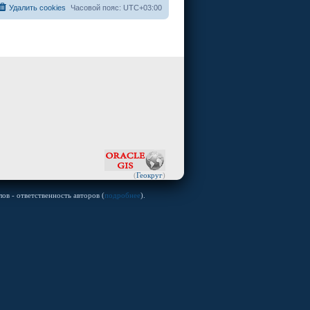
Удалить cookies
Часовой пояс:
UTC+03:00
(
Геокруг
)
ов - ответственность авторов (
подробнее
).