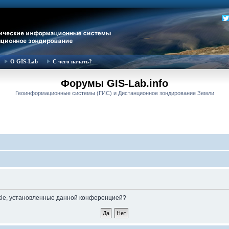
О GIS-Lab
С чего начать?
Форумы GIS-Lab.info
Геоинформационные системы (ГИС) и Дистанционное зондирование Земли
okie, установленные данной конференцией?