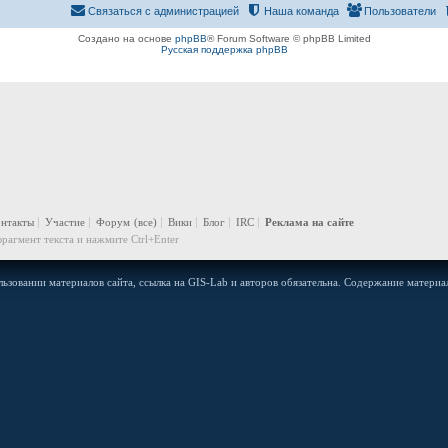
Связаться с администрацией
Наша команда
Пользователи
Создано на основе
phpBB
® Forum Software © phpBB Limited
Русская поддержка phpBB
онтакты
Участие
Форум
(все)
Вики
Блог
IRC
Реклама на сайте
рагмент текста и нажмите Ctrl+Enter
ьзовании материалов сайта, ссылка на GIS-Lab и авторов обязательна. Содержание материал