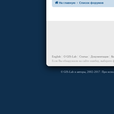
На главную
Список форумов
English
О GIS-Lab
Статьи
Документация
К
Если Вы обнаружили на сайте ошибку, выберите ф
© GIS-Lab и авторы, 2002-2017. При испол