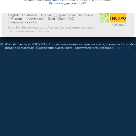
Русская поддержка phpBB
English
О GIS-Lab
Статьи
Документация
Контакты
Участие
Форум
(все)
Вики
Блог
IRC
Реклама на сайте
(
Геокруг
)
Если Вы обнаружили на сайте ошибку, выберите фрагмент
текста и нажмите Ctrl+Enter
© GIS-Lab и авторы, 2002-2017. При использовании материалов сайта, ссылка на GIS-Lab и
авторов обязательна. Содержание материалов - ответственность авторов (
подробнее
).