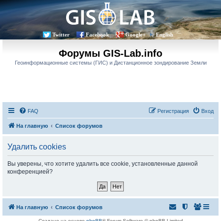
Twitter
Facebook
Google+
English
Форумы GIS-Lab.info
Геоинформационные системы (ГИС) и Дистанционное зондирование Земли
FAQ
Регистрация
Вход
На главную
Список форумов
Удалить cookies
Вы уверены, что хотите удалить все cookie, установленные данной
конференцией?
На главную
Список форумов
Создано на основе
phpBB
® Forum Software © phpBB Limited