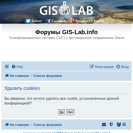
Twitter
Facebook
Google+
English
Форумы GIS-Lab.info
Геоинформационные системы (ГИС) и Дистанционное зондирование Земли
FAQ
Регистрация
Вход
На главную
Список форумов
Удалить cookies
Вы уверены, что хотите удалить все cookie, установленные данной
конференцией?
На главную
Список форумов
Создано на основе
phpBB
® Forum Software © phpBB Limited