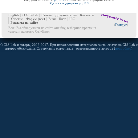
Русская поддержка phpBB
English
О GIS-Lab
Статьи
Документация
Контакты
Участие
Форум
(все)
Вики
Блог
IRC
Реклама на сайте
(
Геокруг
)
Если Вы обнаружили на сайте ошибку, выберите фрагмент
текста и нажмите Ctrl+Enter
© GIS-Lab и авторы, 2002-2017. При использовании материалов сайта, ссылка на GIS-Lab и
авторов обязательна. Содержание материалов - ответственность авторов (
подробнее
).