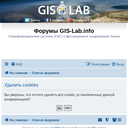
Twitter
Facebook
Google+
English
Форумы GIS-Lab.info
Геоинформационные системы (ГИС) и Дистанционное зондирование Земли
FAQ
Регистрация
Вход
На главную
Список форумов
Удалить cookies
Вы уверены, что хотите удалить все cookie, установленные данной
конференцией?
На главную
Список форумов
Создано на основе
phpBB
® Forum Software © phpBB Limited