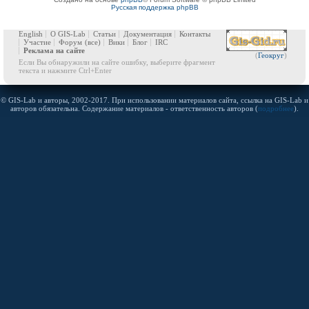
Русская поддержка phpBB
English
О GIS-Lab
Статьи
Документация
Контакты
Участие
Форум
(все)
Вики
Блог
IRC
Реклама на сайте
(
Геокруг
)
Если Вы обнаружили на сайте ошибку, выберите фрагмент
текста и нажмите Ctrl+Enter
© GIS-Lab и авторы, 2002-2017. При использовании материалов сайта, ссылка на GIS-Lab и
авторов обязательна. Содержание материалов - ответственность авторов (
подробнее
).