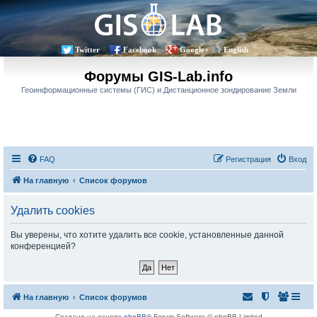
Twitter
Facebook
Google+
English
Форумы GIS-Lab.info
Геоинформационные системы (ГИС) и Дистанционное зондирование Земли
FAQ
Регистрация
Вход
На главную
Список форумов
Удалить cookies
Вы уверены, что хотите удалить все cookie, установленные данной
конференцией?
На главную
Список форумов
Создано на основе
phpBB
® Forum Software © phpBB Limited