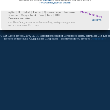
Русская поддержка phpBB
English
О GIS-Lab
Статьи
Документация
Контакты
Участие
Форум
(все)
Вики
Блог
IRC
Реклама на сайте
(
Геокруг
)
Если Вы обнаружили на сайте ошибку, выберите фрагмент
текста и нажмите Ctrl+Enter
© GIS-Lab и авторы, 2002-2017. При использовании материалов сайта, ссылка на GIS-Lab и
авторов обязательна. Содержание материалов - ответственность авторов (
подробнее
).