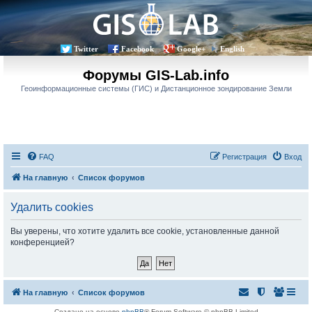
Twitter
Facebook
Google+
English
Форумы GIS-Lab.info
Геоинформационные системы (ГИС) и Дистанционное зондирование Земли
FAQ
Регистрация
Вход
На главную
Список форумов
Удалить cookies
Вы уверены, что хотите удалить все cookie, установленные данной
конференцией?
На главную
Список форумов
Создано на основе
phpBB
® Forum Software © phpBB Limited