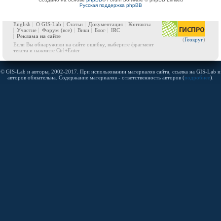
Русская поддержка phpBB
English
О GIS-Lab
Статьи
Документация
Контакты
Участие
Форум
(все)
Вики
Блог
IRC
Реклама на сайте
(
Геокруг
)
Если Вы обнаружили на сайте ошибку, выберите фрагмент
текста и нажмите Ctrl+Enter
© GIS-Lab и авторы, 2002-2017. При использовании материалов сайта, ссылка на GIS-Lab и
авторов обязательна. Содержание материалов - ответственность авторов (
подробнее
).