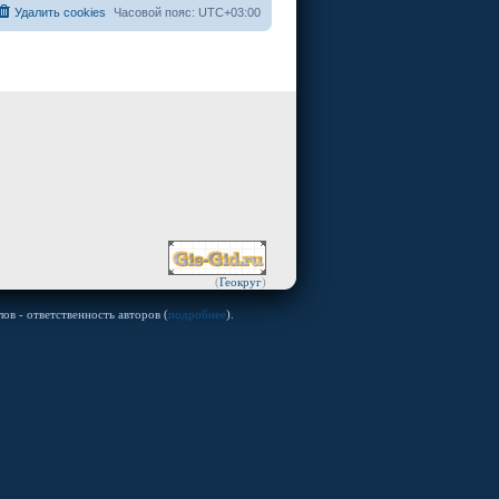
Удалить cookies
Часовой пояс:
UTC+03:00
(
Геокруг
)
ов - ответственность авторов (
подробнее
).