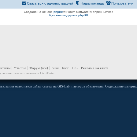
Связаться с администрацией
Наша команда
Пользователи
Создано на основе
phpBB
® Forum Software © phpBB Limited
Русская поддержка phpBB
онтакты
Участие
Форум
(все)
Вики
Блог
IRC
Реклама на сайте
рагмент текста и нажмите Ctrl+Enter
ьзовании материалов сайта, ссылка на GIS-Lab и авторов обязательна. Содержание материал