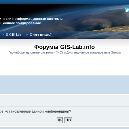
О GIS-Lab
С чего начать?
Форумы GIS-Lab.info
Геоинформационные системы (ГИС) и Дистанционное зондирование Земли
okie, установленные данной конференцией?