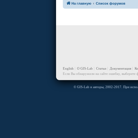
На главную
Список форумов
English
О GIS-Lab
Статьи
Документация
К
Если Вы обнаружили на сайте ошибку, выберите ф
© GIS-Lab и авторы, 2002-2017. При испол