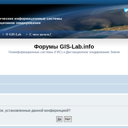
О GIS-Lab
С чего начать?
Форумы GIS-Lab.info
Геоинформационные системы (ГИС) и Дистанционное зондирование Земли
okie, установленные данной конференцией?