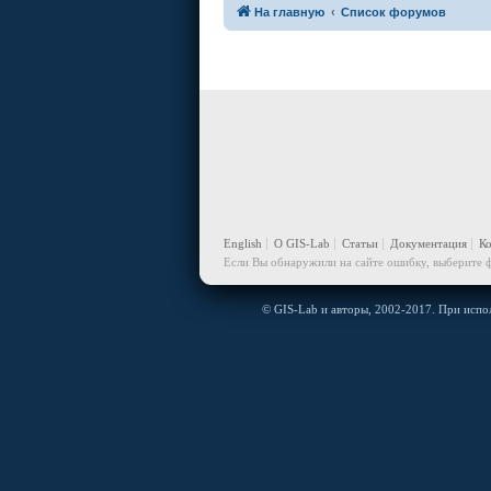
На главную
Список форумов
English
О GIS-Lab
Статьи
Документация
К
Если Вы обнаружили на сайте ошибку, выберите ф
© GIS-Lab и авторы, 2002-2017. При испол