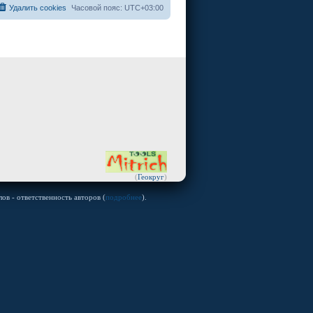
Удалить cookies
Часовой пояс:
UTC+03:00
(
Геокруг
)
ов - ответственность авторов (
подробнее
).