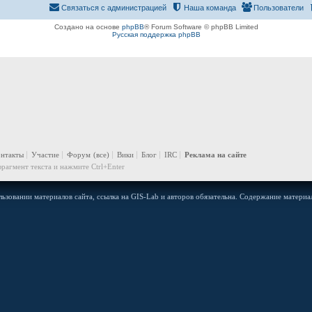
Связаться с администрацией
Наша команда
Пользователи
Создано на основе
phpBB
® Forum Software © phpBB Limited
Русская поддержка phpBB
онтакты
Участие
Форум
(все)
Вики
Блог
IRC
Реклама на сайте
рагмент текста и нажмите Ctrl+Enter
ьзовании материалов сайта, ссылка на GIS-Lab и авторов обязательна. Содержание материал