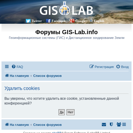
Twitter
Facebook
Google+
English
Форумы GIS-Lab.info
Геоинформационные системы (ГИС) и Дистанционное зондирование Земли
FAQ
Регистрация
Вход
На главную
Список форумов
Удалить cookies
Вы уверены, что хотите удалить все cookie, установленные данной
конференцией?
На главную
Список форумов
Создано на основе
phpBB
® Forum Software © phpBB Limited