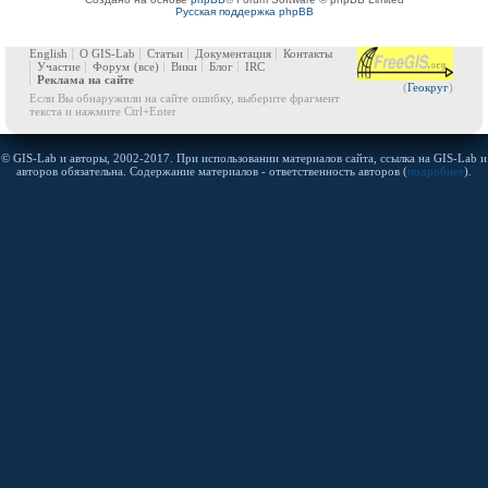
Русская поддержка phpBB
English
О GIS-Lab
Статьи
Документация
Контакты
Участие
Форум
(все)
Вики
Блог
IRC
Реклама на сайте
(
Геокруг
)
Если Вы обнаружили на сайте ошибку, выберите фрагмент
текста и нажмите Ctrl+Enter
© GIS-Lab и авторы, 2002-2017. При использовании материалов сайта, ссылка на GIS-Lab и
авторов обязательна. Содержание материалов - ответственность авторов (
подробнее
).