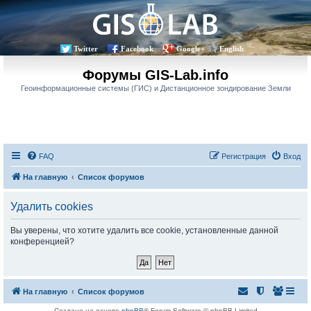
Twitter
Facebook
Google+
English
Форумы GIS-Lab.info
Геоинформационные системы (ГИС) и Дистанционное зондирование Земли
FAQ
Регистрация
Вход
На главную
Список форумов
Удалить cookies
Вы уверены, что хотите удалить все cookie, установленные данной
конференцией?
На главную
Список форумов
Создано на основе
phpBB
® Forum Software © phpBB Limited