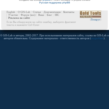
Русская поддержка phpBB
English
О GIS-Lab
Статьи
Документация
Контакты
Участие
Форум
(все)
Вики
Блог
IRC
Реклама на сайте
(
Геокруг
)
Если Вы обнаружили на сайте ошибку, выберите фрагмент
текста и нажмите Ctrl+Enter
© GIS-Lab и авторы, 2002-2017. При использовании материалов сайта, ссылка на GIS-Lab и
авторов обязательна. Содержание материалов - ответственность авторов (
подробнее
).