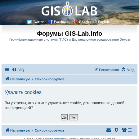
Twitter
Facebook
Google+
English
Форумы GIS-Lab.info
Геоинформационные системы (ГИС) и Дистанционное зондирование Земли
FAQ
Регистрация
Вход
На главную
Список форумов
Удалить cookies
Вы уверены, что хотите удалить все cookie, установленные данной
конференцией?
На главную
Список форумов
Создано на основе
phpBB
® Forum Software © phpBB Limited