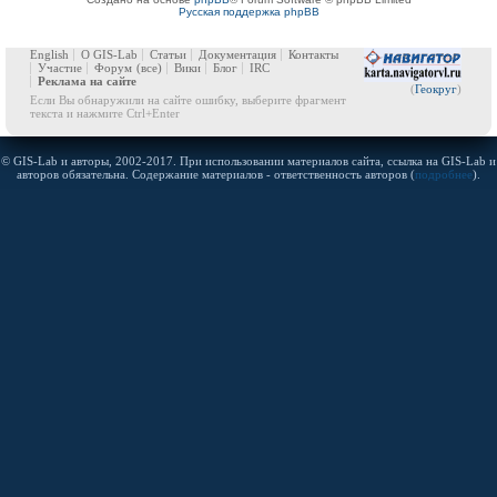
Русская поддержка phpBB
English
О GIS-Lab
Статьи
Документация
Контакты
Участие
Форум
(все)
Вики
Блог
IRC
Реклама на сайте
(
Геокруг
)
Если Вы обнаружили на сайте ошибку, выберите фрагмент
текста и нажмите Ctrl+Enter
© GIS-Lab и авторы, 2002-2017. При использовании материалов сайта, ссылка на GIS-Lab и
авторов обязательна. Содержание материалов - ответственность авторов (
подробнее
).