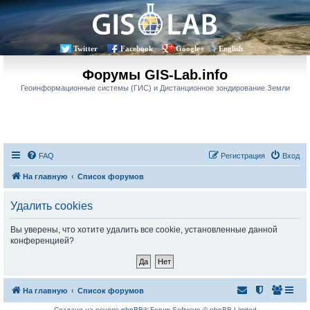
Twitter
Facebook
Google+
English
Форумы GIS-Lab.info
Геоинформационные системы (ГИС) и Дистанционное зондирование Земли
FAQ
Регистрация
Вход
На главную
Список форумов
Удалить cookies
Вы уверены, что хотите удалить все cookie, установленные данной
конференцией?
На главную
Список форумов
Создано на основе
phpBB
® Forum Software © phpBB Limited