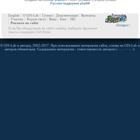
Русская поддержка phpBB
English
О GIS-Lab
Статьи
Документация
Контакты
Участие
Форум
(все)
Вики
Блог
IRC
Реклама на сайте
(
Геокруг
)
Если Вы обнаружили на сайте ошибку, выберите фрагмент
текста и нажмите Ctrl+Enter
© GIS-Lab и авторы, 2002-2017. При использовании материалов сайта, ссылка на GIS-Lab и
авторов обязательна. Содержание материалов - ответственность авторов (
подробнее
).