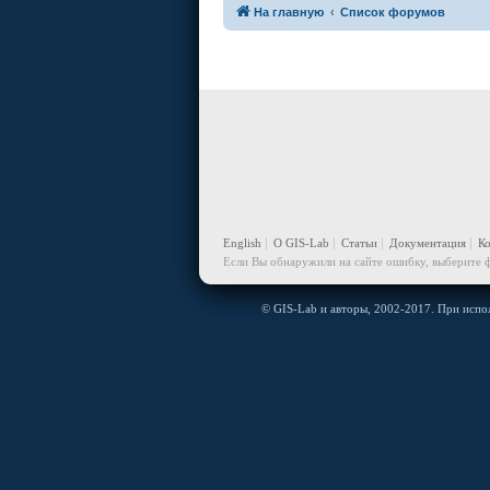
На главную
Список форумов
English
О GIS-Lab
Статьи
Документация
К
Если Вы обнаружили на сайте ошибку, выберите ф
© GIS-Lab и авторы, 2002-2017. При испол