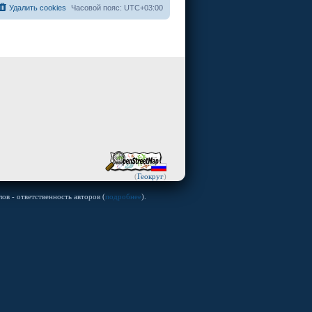
Удалить cookies
Часовой пояс:
UTC+03:00
(
Геокруг
)
ов - ответственность авторов (
подробнее
).