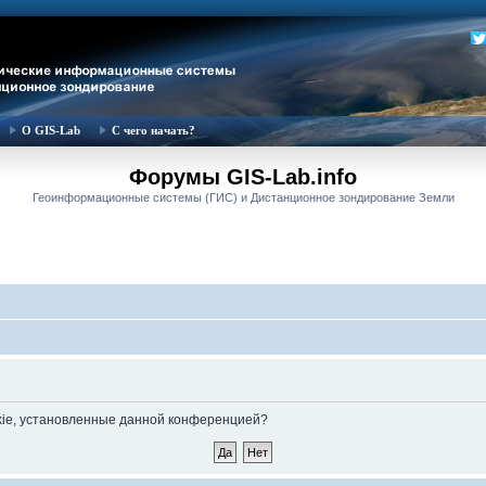
О GIS-Lab
С чего начать?
Форумы GIS-Lab.info
Геоинформационные системы (ГИС) и Дистанционное зондирование Земли
okie, установленные данной конференцией?