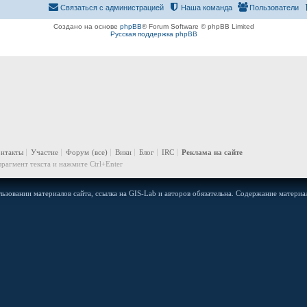
Связаться с администрацией
Наша команда
Пользователи
Создано на основе
phpBB
® Forum Software © phpBB Limited
Русская поддержка phpBB
онтакты
Участие
Форум
(все)
Вики
Блог
IRC
Реклама на сайте
рагмент текста и нажмите Ctrl+Enter
ьзовании материалов сайта, ссылка на GIS-Lab и авторов обязательна. Содержание материал