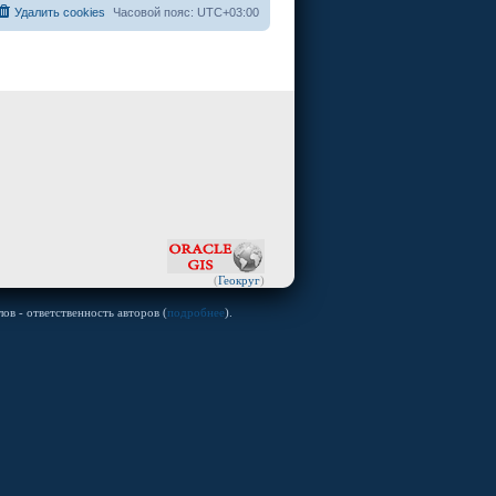
Удалить cookies
Часовой пояс:
UTC+03:00
(
Геокруг
)
ов - ответственность авторов (
подробнее
).