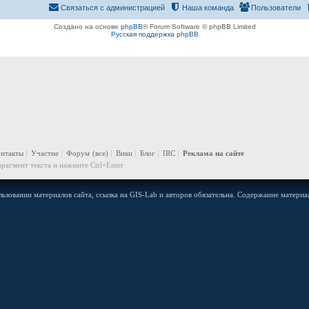
Связаться с администрацией
Наша команда
Пользователи
Создано на основе
phpBB
® Forum Software © phpBB Limited
Русская поддержка phpBB
онтакты
Участие
Форум
(все)
Вики
Блог
IRC
Реклама на сайте
рагмент текста и нажмите Ctrl+Enter
ьзовании материалов сайта, ссылка на GIS-Lab и авторов обязательна. Содержание материал