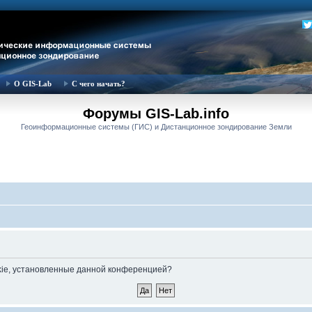
О GIS-Lab
С чего начать?
Форумы GIS-Lab.info
Геоинформационные системы (ГИС) и Дистанционное зондирование Земли
okie, установленные данной конференцией?