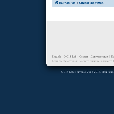
На главную
Список форумов
English
О GIS-Lab
Статьи
Документация
К
Если Вы обнаружили на сайте ошибку, выберите ф
© GIS-Lab и авторы, 2002-2017. При испол