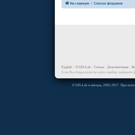
На главную
Список форумов
English
О GIS-Lab
Статьи
Документация
К
Если Вы обнаружили на сайте ошибку, выберите ф
© GIS-Lab и авторы, 2002-2017. При испол