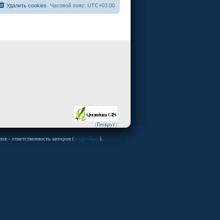
Удалить cookies
Часовой пояс:
UTC+03:00
(
Геокруг
)
ов - ответственность авторов (
подробнее
).