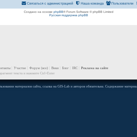
Связаться с администрацией
Наша команда
Пользователи
Создано на основе
phpBB
® Forum Software © phpBB Limited
Русская поддержка phpBB
онтакты
Участие
Форум
(все)
Вики
Блог
IRC
Реклама на сайте
рагмент текста и нажмите Ctrl+Enter
ьзовании материалов сайта, ссылка на GIS-Lab и авторов обязательна. Содержание материал