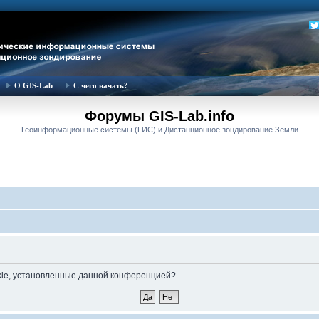
О GIS-Lab
С чего начать?
Форумы GIS-Lab.info
Геоинформационные системы (ГИС) и Дистанционное зондирование Земли
okie, установленные данной конференцией?