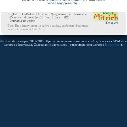
Русская поддержка phpBB
English
О GIS-Lab
Статьи
Документация
Контакты
Участие
Форум
(все)
Вики
Блог
IRC
Реклама на сайте
(
Геокруг
)
Если Вы обнаружили на сайте ошибку, выберите фрагмент
текста и нажмите Ctrl+Enter
© GIS-Lab и авторы, 2002-2017. При использовании материалов сайта, ссылка на GIS-Lab и
авторов обязательна. Содержание материалов - ответственность авторов (
подробнее
).