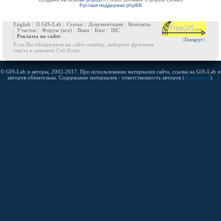
Русская поддержка phpBB
English
О GIS-Lab
Статьи
Документация
Контакты
Участие
Форум
(все)
Вики
Блог
IRC
Реклама на сайте
(
Геокруг
)
Если Вы обнаружили на сайте ошибку, выберите фрагмент
текста и нажмите Ctrl+Enter
© GIS-Lab и авторы, 2002-2017. При использовании материалов сайта, ссылка на GIS-Lab и
авторов обязательна. Содержание материалов - ответственность авторов (
подробнее
).