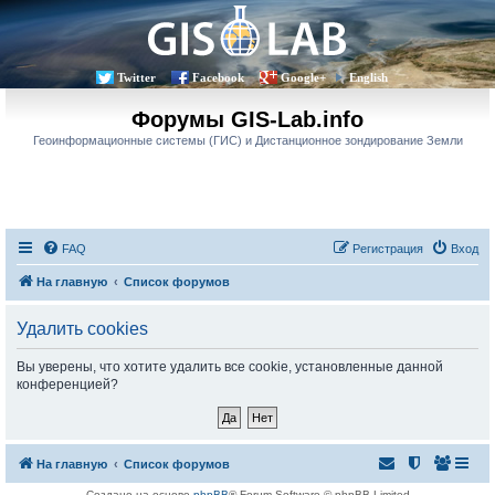
Twitter
Facebook
Google+
English
Форумы GIS-Lab.info
Геоинформационные системы (ГИС) и Дистанционное зондирование Земли
FAQ
Регистрация
Вход
На главную
Список форумов
Удалить cookies
Вы уверены, что хотите удалить все cookie, установленные данной
конференцией?
На главную
Список форумов
Создано на основе
phpBB
® Forum Software © phpBB Limited