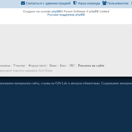
Связаться с администрацией
Наша команда
Пользователи
Создано на основе
phpBB
® Forum Software © phpBB Limited
Русская поддержка phpBB
онтакты
Участие
Форум
(все)
Вики
Блог
IRC
Реклама на сайте
рагмент текста и нажмите Ctrl+Enter
ьзовании материалов сайта, ссылка на GIS-Lab и авторов обязательна. Содержание материал