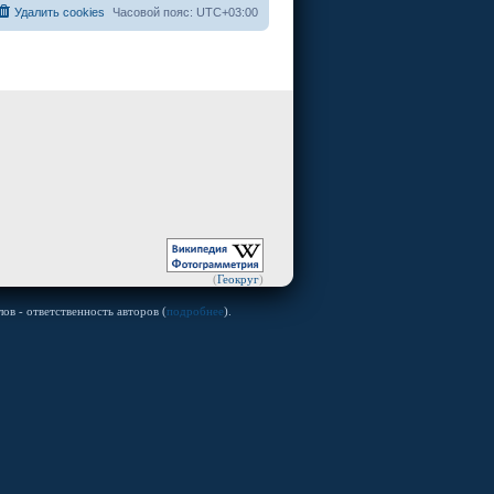
Удалить cookies
Часовой пояс:
UTC+03:00
(
Геокруг
)
ов - ответственность авторов (
подробнее
).