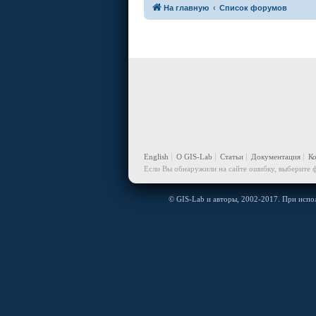
На главную
Список форумов
English
О GIS-Lab
Статьи
Документация
К
Если Вы обнаружили на сайте ошибку, выберите ф
© GIS-Lab и авторы, 2002-2017. При испол