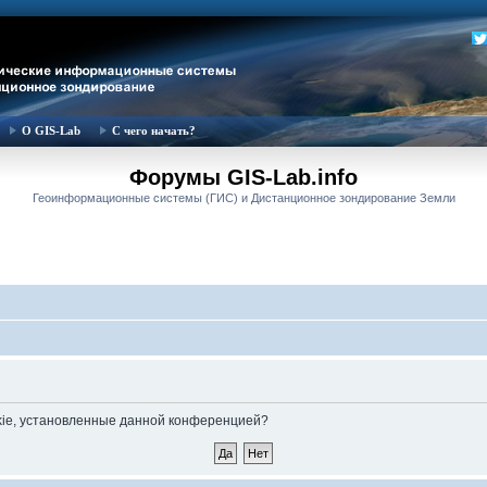
О GIS-Lab
С чего начать?
Форумы GIS-Lab.info
Геоинформационные системы (ГИС) и Дистанционное зондирование Земли
okie, установленные данной конференцией?