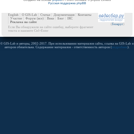
Русская поддержка phpBB
English
О GIS-Lab
Статьи
Документация
Контакты
Участие
Форум
(все)
Вики
Блог
IRC
Реклама на сайте
(
Геокруг
)
Если Вы обнаружили на сайте ошибку, выберите фрагмент
текста и нажмите Ctrl+Enter
© GIS-Lab и авторы, 2002-2017. При использовании материалов сайта, ссылка на GIS-Lab и
авторов обязательна. Содержание материалов - ответственность авторов (
подробнее
).