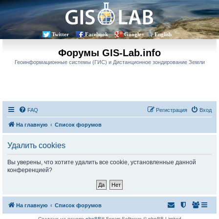
Twitter
Facebook
Google+
English
Форумы GIS-Lab.info
Геоинформационные системы (ГИС) и Дистанционное зондирование Земли
FAQ
Регистрация
Вход
На главную
Список форумов
Удалить cookies
Вы уверены, что хотите удалить все cookie, установленные данной
конференцией?
На главную
Список форумов
Создано на основе
phpBB
® Forum Software © phpBB Limited