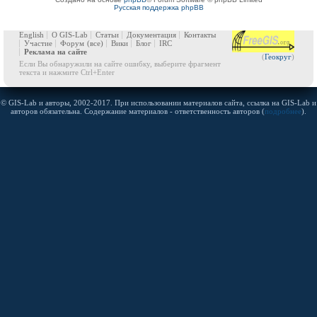
Русская поддержка phpBB
English
О GIS-Lab
Статьи
Документация
Контакты
Участие
Форум
(все)
Вики
Блог
IRC
Реклама на сайте
(
Геокруг
)
Если Вы обнаружили на сайте ошибку, выберите фрагмент
текста и нажмите Ctrl+Enter
© GIS-Lab и авторы, 2002-2017. При использовании материалов сайта, ссылка на GIS-Lab и
авторов обязательна. Содержание материалов - ответственность авторов (
подробнее
).