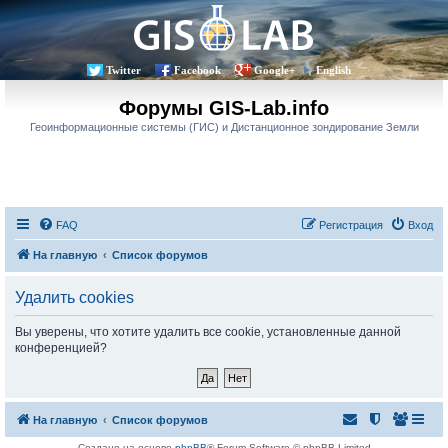
Twitter
Facebook
Google+
English
Форумы GIS-Lab.info
Геоинформационные системы (ГИС) и Дистанционное зондирование Земли
FAQ
Регистрация
Вход
На главную
Список форумов
Удалить cookies
Вы уверены, что хотите удалить все cookie, установленные данной
конференцией?
На главную
Список форумов
Создано на основе
phpBB
® Forum Software © phpBB Limited