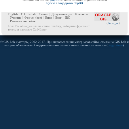
Русская поддержка phpBB
English
О GIS-Lab
Статьи
Документация
Контакты
Участие
Форум
(все)
Вики
Блог
IRC
Реклама на сайте
(
Геокруг
)
Если Вы обнаружили на сайте ошибку, выберите фрагмент
текста и нажмите Ctrl+Enter
© GIS-Lab и авторы, 2002-2017. При использовании материалов сайта, ссылка на GIS-Lab и
авторов обязательна. Содержание материалов - ответственность авторов (
подробнее
).