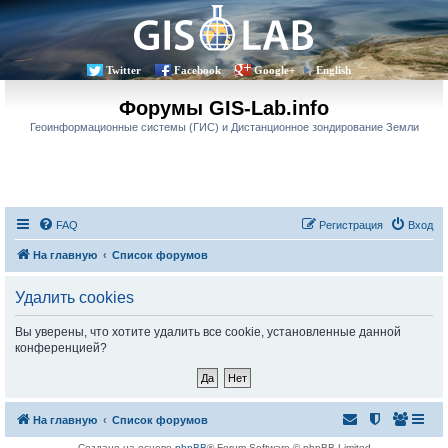
Twitter
Facebook
Google+
English
Форумы GIS-Lab.info
Геоинформационные системы (ГИС) и Дистанционное зондирование Земли
FAQ
Регистрация
Вход
На главную
Список форумов
Удалить cookies
Вы уверены, что хотите удалить все cookie, установленные данной
конференцией?
На главную
Список форумов
Создано на основе
phpBB
® Forum Software © phpBB Limited