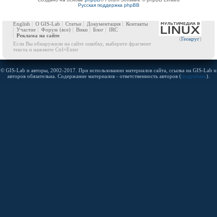
Русская поддержка phpBB
English
О GIS-Lab
Статьи
Документация
Контакты
Участие
Форум
(все)
Вики
Блог
IRC
Реклама на сайте
(
Геокруг
)
Если Вы обнаружили на сайте ошибку, выберите фрагмент
текста и нажмите Ctrl+Enter
© GIS-Lab и авторы, 2002-2017. При использовании материалов сайта, ссылка на GIS-Lab и
авторов обязательна. Содержание материалов - ответственность авторов (
подробнее
).