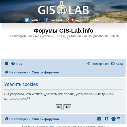
Twitter
Facebook
Google+
English
Форумы GIS-Lab.info
Геоинформационные системы (ГИС) и Дистанционное зондирование Земли
FAQ
Регистрация
Вход
На главную
Список форумов
Удалить cookies
Вы уверены, что хотите удалить все cookie, установленные данной
конференцией?
На главную
Список форумов
Создано на основе
phpBB
® Forum Software © phpBB Limited