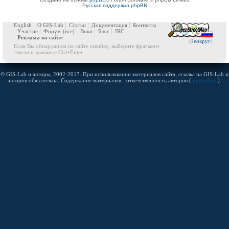
Русская поддержка phpBB
English
О GIS-Lab
Статьи
Документация
Контакты
Участие
Форум
(все)
Вики
Блог
IRC
Реклама на сайте
(
Геокруг
)
Если Вы обнаружили на сайте ошибку, выберите фрагмент
текста и нажмите Ctrl+Enter
© GIS-Lab и авторы, 2002-2017. При использовании материалов сайта, ссылка на GIS-Lab и
авторов обязательна. Содержание материалов - ответственность авторов (
подробнее
).