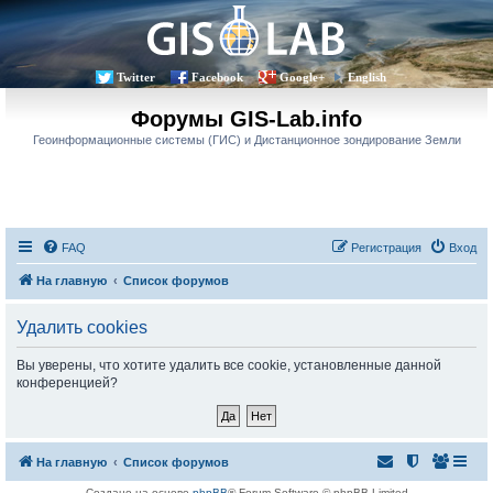
Twitter
Facebook
Google+
English
Форумы GIS-Lab.info
Геоинформационные системы (ГИС) и Дистанционное зондирование Земли
FAQ
Регистрация
Вход
На главную
Список форумов
Удалить cookies
Вы уверены, что хотите удалить все cookie, установленные данной
конференцией?
На главную
Список форумов
Создано на основе
phpBB
® Forum Software © phpBB Limited