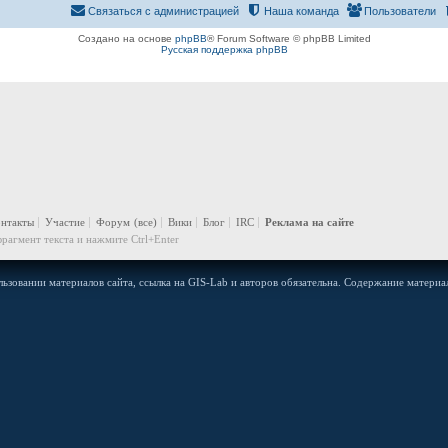
Связаться с администрацией
Наша команда
Пользователи
Создано на основе
phpBB
® Forum Software © phpBB Limited
Русская поддержка phpBB
онтакты
Участие
Форум
(все)
Вики
Блог
IRC
Реклама на сайте
рагмент текста и нажмите Ctrl+Enter
ьзовании материалов сайта, ссылка на GIS-Lab и авторов обязательна. Содержание материал