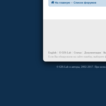
На главную
Список форумов
English
О GIS-Lab
Статьи
Документация
К
Если Вы обнаружили на сайте ошибку, выберите ф
© GIS-Lab и авторы, 2002-2017. При испол