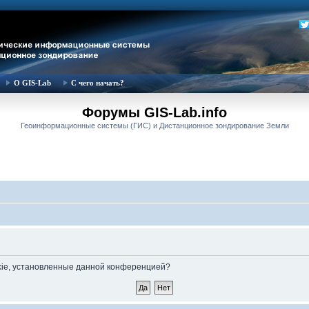
О GIS-Lab
С чего начать?
Форумы GIS-Lab.info
Геоинформационные системы (ГИС) и Дистанционное зондирование Земли
okie, установленные данной конференцией?