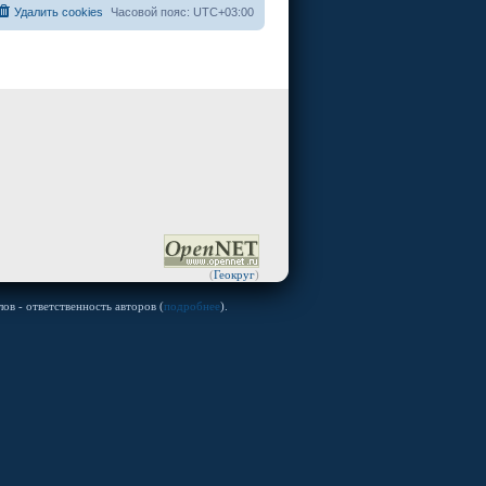
Удалить cookies
Часовой пояс:
UTC+03:00
(
Геокруг
)
ов - ответственность авторов (
подробнее
).