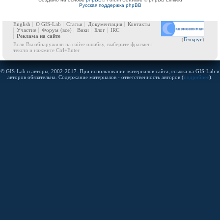
Русская поддержка phpBB
English
О GIS-Lab
Статьи
Документация
Контакты
Участие
Форум
(все)
Вики
Блог
IRC
Реклама на сайте
(
Геокруг
)
Если Вы обнаружили на сайте ошибку, выберите фрагмент
текста и нажмите Ctrl+Enter
© GIS-Lab и авторы, 2002-2017. При использовании материалов сайта, ссылка на GIS-Lab и
авторов обязательна. Содержание материалов - ответственность авторов (
подробнее
).