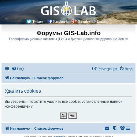
Twitter
Facebook
Google+
English
Форумы GIS-Lab.info
Геоинформационные системы (ГИС) и Дистанционное зондирование Земли
FAQ
Регистрация
Вход
На главную
Список форумов
Удалить cookies
Вы уверены, что хотите удалить все cookie, установленные данной
конференцией?
На главную
Список форумов
Создано на основе
phpBB
® Forum Software © phpBB Limited