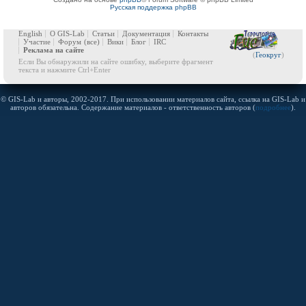
Русская поддержка phpBB
English
О GIS-Lab
Статьи
Документация
Контакты
Участие
Форум
(все)
Вики
Блог
IRC
Реклама на сайте
(
Геокруг
)
Если Вы обнаружили на сайте ошибку, выберите фрагмент
текста и нажмите Ctrl+Enter
© GIS-Lab и авторы, 2002-2017. При использовании материалов сайта, ссылка на GIS-Lab и
авторов обязательна. Содержание материалов - ответственность авторов (
подробнее
).