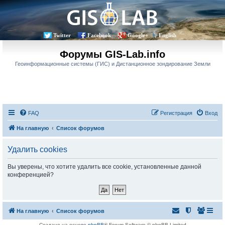
Twitter
Facebook
Google+
English
Форумы GIS-Lab.info
Геоинформационные системы (ГИС) и Дистанционное зондирование Земли
FAQ
Регистрация
Вход
На главную
Список форумов
Удалить cookies
Вы уверены, что хотите удалить все cookie, установленные данной
конференцией?
На главную
Список форумов
Создано на основе
phpBB
® Forum Software © phpBB Limited