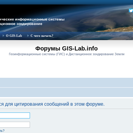
О GIS-Lab
С чего начать?
Форумы GIS-Lab.info
Геоинформационные системы (ГИС) и Дистанционное зондирование Земли
ся для цитирования сообщений в этом форуме.
ль?