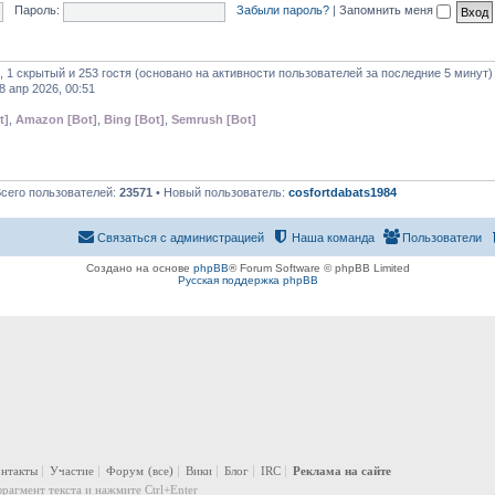
Пароль:
Забыли пароль?
|
Запомнить меня
, 1 скрытый и 253 гостя (основано на активности пользователей за последние 5 минут)
8 апр 2026, 00:51
t]
,
Amazon [Bot]
,
Bing [Bot]
,
Semrush [Bot]
Всего пользователей:
23571
• Новый пользователь:
cosfortdabats1984
Связаться с администрацией
Наша команда
Пользователи
Создано на основе
phpBB
® Forum Software © phpBB Limited
Русская поддержка phpBB
онтакты
Участие
Форум
(все)
Вики
Блог
IRC
Реклама на сайте
рагмент текста и нажмите Ctrl+Enter