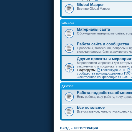
Global Mapper
Все про Global Mapper
GIS-LAB
Материалы сайта
Обсуждение материалов сайта: воп
Работа сайта и сообщества
Проблемы, замечания, вопросы и пр
включая форум, блог и другие его ч
Другие проекты и мероприя
Мероприятия и проекты для которы
закончены или продолжать активно 
Подфорумы:
Геоконкурс 2011
,
сообщества природоохранных ГИС 
Электронная конференция SCGIS - 
ДРУГОЕ
Работа-подработка-объявле
Есть работа, ищу работу, хочу сдела
Все остальное
Все остальное, мало относящееся к
ВХОД
•
РЕГИСТРАЦИЯ