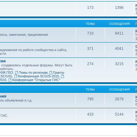
173
1396
ТЕМЫ
СООБЩЕНИЯ
710
9411
росы, замечания, предложения
371
4041
едложения по работе сообщества и сайта,
t
асти.
тия
274
3215
х создавались отдельные форумы. Могут быть
работать.
УИК ГЕО
,
Темы по регионам
,
Гранты
(SCGIS)
,
Конференция SCGIS-2015
,
2015
,
Конференция "Открытые ГИС"
ТЕМЫ
СООБЩЕНИЯ
ния
795
2679
ть объявление и т.д.
433
5144
 ГИС.
t