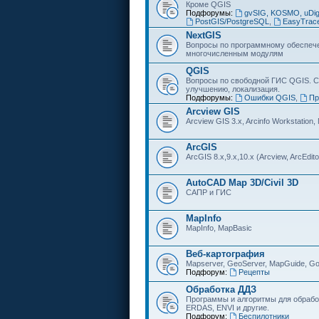
Кроме QGIS
Подфорумы:
gvSIG, KOSMO, uDi
PostGIS/PostgreSQL
,
EasyTrac
NextGIS
Вопросы по программному обеспечен
многочисленным модулям
QGIS
Вопросы по свободной ГИС QGIS. С
улучшению, локализация.
Подфорумы:
Ошибки QGIS
,
Пр
Arcview GIS
Arcview GIS 3.x, Arcinfo Workstation,
ArcGIS
ArcGIS 8.x,9.x,10.x (Arcview, ArcEditor
AutoCAD Map 3D/Civil 3D
САПР и ГИС
MapInfo
MapInfo, MapBasic
Веб-картография
Mapserver, GeoServer, MapGuide, Go
Подфорум:
Рецепты
Обработка ДДЗ
Программы и алгоритмы для обрабо
ERDAS, ENVI и другие.
Подфорум:
Беспилотники