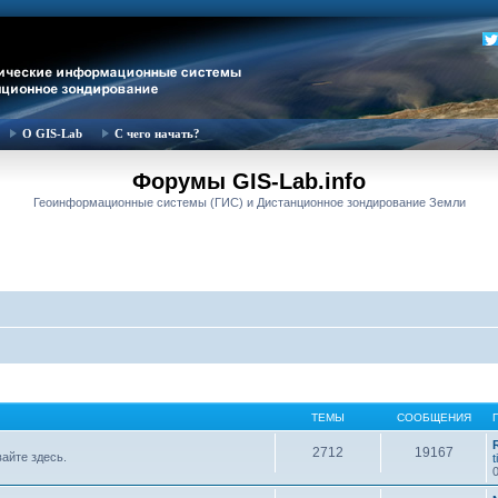
О GIS-Lab
С чего начать?
Форумы GIS-Lab.info
Геоинформационные системы (ГИС) и Дистанционное зондирование Земли
ТЕМЫ
СООБЩЕНИЯ
2712
19167
вайте здесь.
t