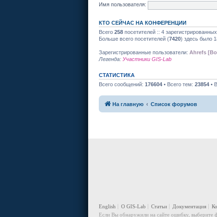
Имя пользователя:
КТО СЕЙЧАС НА КОНФЕРЕНЦИИ
Всего
258
посетителей :: 4 зарегистрированных
Больше всего посетителей (
7420
) здесь было 1
Зарегистрированные пользователи:
Ahrefs [Bo
Легенда:
Участники GIS-Lab
СТАТИСТИКА
Всего сообщений:
176604
• Всего тем:
23854
• 
На главную
Список форумов
English
О GIS-Lab
Статьи
Документация
К
Если Вы обнаружили на сайте ошибку, выберите ф