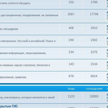
152
1786
 очень хочется обсудить.
2067
17796
и дистанционному зондированию, не связанные
408
2910
 их обсуждение
240
1582
 электронные. Русский и английский. Поиск и
134
2275
авовая информация, лицензирование,
t
143
2134
 смежных науках (экологии, биологии и
679
6624
бразования, привязка
t
ТЕМЫ
СООБЩЕНИЯ
1123
10093
зу, или вопросы, которые непонятно к какой
t
крытые ГИС