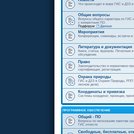
Что происходит в мире ГИС и ДЗЗ и
Общие вопросы
Вопросы общего характера по ГИС 
с конкретным ПО.
Подфорум:
Данные
Мероприятия
Конференции, семинары, встречи и
Литература и документация
Книги, статьи, журналы. Печатные и
обсуждение.
Право
Законодательство и нормативно-пр
сертификация, регистрация.
Охрана природы
ГИС и ДЗЗ в Охране Природы, РПП и
лесном деле)
Координаты и привязка
Системы координат, проекции, прео
ПРОГРАММНОЕ ОБЕСПЕЧЕНИЕ
Общий - ПО
Вопросы по нескольким пакетам сра
ГИС отнести
Свободные, бесплатные, от