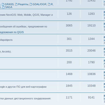
1792
12432
n
g
,
GRASS
,
Рецепты
,
GDAL/OGR
,
R
,
e
,
SAGA
126
1283
ию NextGIS: Web, Mobile, QGIS, Manager и
F
3065
19110
ообщения об ошибках, предложения по
t
едложения по QGIS
301
1344
 Mapobjects
3515
20046
, Arcinfo).
t
200
1790
1468
10836
t
1845
10348
ogle и другое ПО для веб-картографии
1171
9141
тки данных дистанционного зондирования: