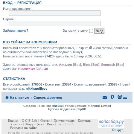
ВХОД
•
РЕГИСТРАЦИЯ
Имя пользователя:
Пароль:
Забыли пароль?
Запомнить меня
КТО СЕЙЧАС НА КОНФЕРЕНЦИИ
Всего
494
посетителя :: 3 зарегистрированных, 1 скрытый и 490 гостей (основано
на активности пользователей за последние 5 минут)
Больше всего посетителей (
7420
) здесь было 18 апр 2026, 00:51
Зарегистрированные пользователи:
Amazon [Bot]
,
Bing [Bot]
,
Semrush [Bot]
Легенда:
Участники GIS-Lab
СТАТИСТИКА
Всего сообщений:
176606
• Всего тем:
23854
• Всего пользователей:
23575
• Новый
пользователь:
nikklsuullleyy
На главную
Список форумов
Создано на основе
phpBB
® Forum Software © phpBB Limited
Русская поддержка phpBB
English
О GIS-Lab
Статьи
Документация
Контакты
Участие
Форум
(все)
Вики
Блог
IRC
Реклама на сайте
(
Геокруг
)
Если Вы обнаружили на сайте ошибку, выберите фрагмент