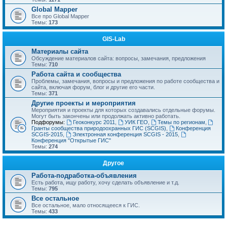
Global Mapper
Все про Global Mapper
Темы:
173
GIS-Lab
Материалы сайта
Обсуждение материалов сайта: вопросы, замечания, предложения
Темы:
710
Работа сайта и сообщества
Проблемы, замечания, вопросы и предложения по работе сообщества и
сайта, включая форум, блог и другие его части.
Темы:
371
Другие проекты и мероприятия
Мероприятия и проекты для которых создавались отдельные форумы.
Могут быть закончены или продолжать активно работать.
Подфорумы:
Геоконкурс 2011
,
УИК ГЕО
,
Темы по регионам
,
Гранты сообщества природоохранных ГИС (SCGIS)
,
Конференция
SCGIS-2015
,
Электронная конференция SCGIS - 2015
,
Конференция "Открытые ГИС"
Темы:
274
Другое
Работа-подработка-объявления
Есть работа, ищу работу, хочу сделать объявление и т.д.
Темы:
795
Все остальное
Все остальное, мало относящееся к ГИС.
Темы:
433