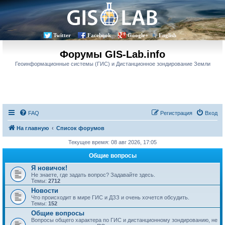
Twitter
Facebook
Google+
English
Форумы GIS-Lab.info
Геоинформационные системы (ГИС) и Дистанционное зондирование Земли
FAQ
Регистрация
Вход
На главную
Список форумов
Текущее время: 08 авг 2026, 17:05
Общие вопросы
Я новичок!
Не знаете, где задать вопрос? Задавайте здесь.
Темы:
2712
Новости
Что происходит в мире ГИС и ДЗЗ и очень хочется обсудить.
Темы:
152
Общие вопросы
Вопросы общего характера по ГИС и дистанционному зондированию, не