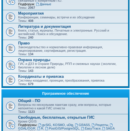
связанные с конкретным ПО.
Подфорум:
Данные
Темы:
2067
Мероприятия
Конференции, семинары, встречи и их обсуждение
Темы:
408
Литература и документация
Книги, статьи, журналы. Печатные и электронные. Русский и
английский. Поиск и обсуждение.
Темы:
240
Право
Законодательство и нормативно-правовая информация,
лицензирование, сертификация, регистрация.
Темы:
134
Охрана природы
ГИС и ДЗЗ в Охране Природы, РПП и смежных науках (экологии,
биологии и лесном деле)
Темы:
143
Координаты и привязка
Системы координат, проекции, преобразования, привязка
Темы:
679
Программное обеспечение
Общий - ПО
Вопросы по нескольким пакетам сразу, или вопросы, которые
непонятно к какой ГИС отнести
Темы:
1123
Свободные, бесплатные, открытые ГИС
Кроме QGIS
Подфорумы:
gvSIG, KOSMO, uDig
,
GRASS
,
Рецепты
,
GDAL/OGR
,
R
,
PostGIS/PostgreSQL
,
EasyTrace
,
SAGA