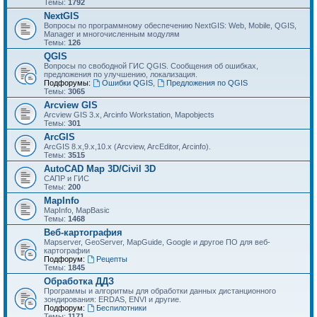
Темы:
1792
NextGIS
Вопросы по программному обеспечению NextGIS: Web, Mobile, QGIS,
Manager и многочисленным модулям
Темы:
126
QGIS
Вопросы по свободной ГИС QGIS. Сообщения об ошибках,
предложения по улучшению, локализация.
Подфорумы:
Ошибки QGIS
,
Предложения по QGIS
Темы:
3065
Arcview GIS
Arcview GIS 3.x, Arcinfo Workstation, Mapobjects
Темы:
301
ArcGIS
ArcGIS 8.x,9.x,10.x (Arcview, ArcEditor, Arcinfo).
Темы:
3515
AutoCAD Map 3D/Civil 3D
САПР и ГИС
Темы:
200
MapInfo
MapInfo, MapBasic
Темы:
1468
Веб-картография
Mapserver, GeoServer, MapGuide, Google и другое ПО для веб-
картографии
Подфорум:
Рецепты
Темы:
1845
Обработка ДДЗ
Программы и алгоритмы для обработки данных дистанционного
зондирования: ERDAS, ENVI и другие.
Подфорум:
Беспилотники
Темы:
1171