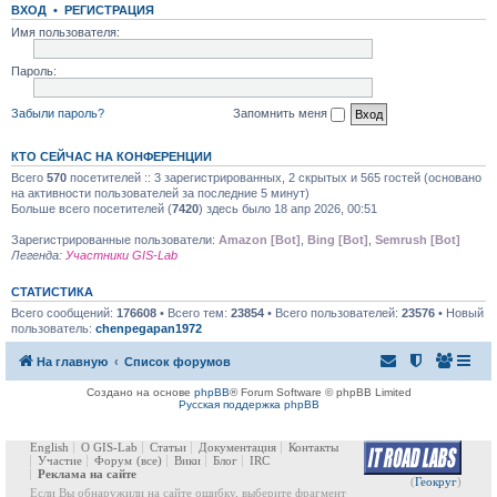
ВХОД
•
РЕГИСТРАЦИЯ
Имя пользователя:
Пароль:
Забыли пароль?
Запомнить меня
КТО СЕЙЧАС НА КОНФЕРЕНЦИИ
Всего
570
посетителей :: 3 зарегистрированных, 2 скрытых и 565 гостей (основано
на активности пользователей за последние 5 минут)
Больше всего посетителей (
7420
) здесь было 18 апр 2026, 00:51
Зарегистрированные пользователи:
Amazon [Bot]
,
Bing [Bot]
,
Semrush [Bot]
Легенда:
Участники GIS-Lab
СТАТИСТИКА
Всего сообщений:
176608
• Всего тем:
23854
• Всего пользователей:
23576
• Новый
пользователь:
chenpegapan1972
На главную
Список форумов
Создано на основе
phpBB
® Forum Software © phpBB Limited
Русская поддержка phpBB
English
О GIS-Lab
Статьи
Документация
Контакты
Участие
Форум
(все)
Вики
Блог
IRC
Реклама на сайте
(
Геокруг
)
Если Вы обнаружили на сайте ошибку, выберите фрагмент