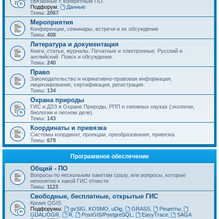
связанные с конкретным ПО.
Подфорум:
Данные
Темы:
2067
Мероприятия
Конференции, семинары, встречи и их обсуждение
Темы:
408
Литература и документация
Книги, статьи, журналы. Печатные и электронные. Русский и
английский. Поиск и обсуждение.
Темы:
240
Право
Законодательство и нормативно-правовая информация,
лицензирование, сертификация, регистрация.
Темы:
134
Охрана природы
ГИС и ДЗЗ в Охране Природы, РПП и смежных науках (экологии,
биологии и лесном деле)
Темы:
143
Координаты и привязка
Системы координат, проекции, преобразования, привязка
Темы:
679
Программное обеспечение
Общий - ПО
Вопросы по нескольким пакетам сразу, или вопросы, которые
непонятно к какой ГИС отнести
Темы:
1123
Свободные, бесплатные, открытые ГИС
Кроме QGIS
Подфорумы:
gvSIG, KOSMO, uDig
,
GRASS
,
Рецепты
,
GDAL/OGR
,
R
,
PostGIS/PostgreSQL
,
EasyTrace
,
SAGA