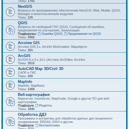
Темы:
1792
NextGIS
Вопросы по программному обеспечению NextGIS: Web, Mobile, QGIS,
Manager и многочисленным модулям
Темы:
126
QGIS
Вопросы по свободной ГИС QGIS. Сообщения об ошибках,
предложения по улучшению, локализация.
Подфорумы:
Ошибки QGIS
,
Предложения по QGIS
Темы:
3065
Arcview GIS
Arcview GIS 3.x, Arcinfo Workstation, Mapobjects
Темы:
301
ArcGIS
ArcGIS 8.x,9.x,10.x (Arcview, ArcEditor, Arcinfo).
Темы:
3515
AutoCAD Map 3D/Civil 3D
САПР и ГИС
Темы:
200
MapInfo
MapInfo, MapBasic
Темы:
1468
Веб-картография
Mapserver, GeoServer, MapGuide, Google и другое ПО для веб-
картографии
Подфорум:
Рецепты
Темы:
1845
Обработка ДДЗ
Программы и алгоритмы для обработки данных дистанционного
зондирования: ERDAS, ENVI и другие.
Подфорум:
Беспилотники
Темы:
1171