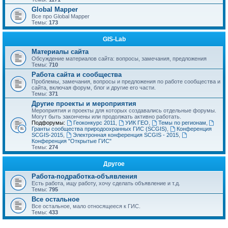
Global Mapper
Все про Global Mapper
Темы:
173
GIS-Lab
Материалы сайта
Обсуждение материалов сайта: вопросы, замечания, предложения
Темы:
710
Работа сайта и сообщества
Проблемы, замечания, вопросы и предложения по работе сообщества и
сайта, включая форум, блог и другие его части.
Темы:
371
Другие проекты и мероприятия
Мероприятия и проекты для которых создавались отдельные форумы.
Могут быть закончены или продолжать активно работать.
Подфорумы:
Геоконкурс 2011
,
УИК ГЕО
,
Темы по регионам
,
Гранты сообщества природоохранных ГИС (SCGIS)
,
Конференция
SCGIS-2015
,
Электронная конференция SCGIS - 2015
,
Конференция "Открытые ГИС"
Темы:
274
Другое
Работа-подработка-объявления
Есть работа, ищу работу, хочу сделать объявление и т.д.
Темы:
795
Все остальное
Все остальное, мало относящееся к ГИС.
Темы:
433