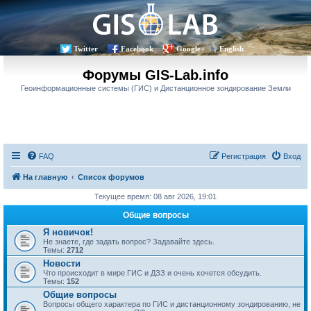
Twitter
Facebook
Google+
English
Форумы GIS-Lab.info
Геоинформационные системы (ГИС) и Дистанционное зондирование Земли
FAQ
Регистрация
Вход
На главную
Список форумов
Текущее время: 08 авг 2026, 19:01
Общие вопросы
Я новичок!
Не знаете, где задать вопрос? Задавайте здесь.
Темы:
2712
Новости
Что происходит в мире ГИС и ДЗЗ и очень хочется обсудить.
Темы:
152
Общие вопросы
Вопросы общего характера по ГИС и дистанционному зондированию, не