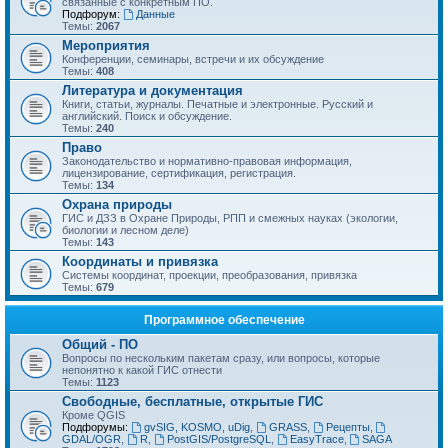
связанные с конкретным ПО.
Подфорум:
Данные
Темы:
2067
Мероприятия
Конференции, семинары, встречи и их обсуждение
Темы:
408
Литература и документация
Книги, статьи, журналы. Печатные и электронные. Русский и
английский. Поиск и обсуждение.
Темы:
240
Право
Законодательство и нормативно-правовая информация,
лицензирование, сертификация, регистрация.
Темы:
134
Охрана природы
ГИС и ДЗЗ в Охране Природы, РПП и смежных науках (экологии,
биологии и лесном деле)
Темы:
143
Координаты и привязка
Системы координат, проекции, преобразования, привязка
Темы:
679
Программное обеспечение
Общий - ПО
Вопросы по нескольким пакетам сразу, или вопросы, которые
непонятно к какой ГИС отнести
Темы:
1123
Свободные, бесплатные, открытые ГИС
Кроме QGIS
Подфорумы:
gvSIG, KOSMO, uDig
,
GRASS
,
Рецепты
,
GDAL/OGR
,
R
,
PostGIS/PostgreSQL
,
EasyTrace
,
SAGA