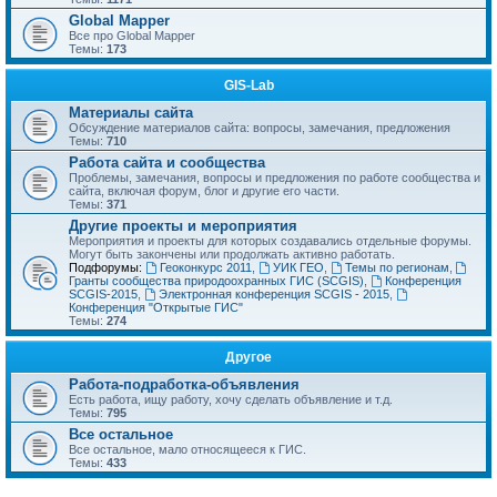
Global Mapper
Все про Global Mapper
Темы:
173
GIS-Lab
Материалы сайта
Обсуждение материалов сайта: вопросы, замечания, предложения
Темы:
710
Работа сайта и сообщества
Проблемы, замечания, вопросы и предложения по работе сообщества и
сайта, включая форум, блог и другие его части.
Темы:
371
Другие проекты и мероприятия
Мероприятия и проекты для которых создавались отдельные форумы.
Могут быть закончены или продолжать активно работать.
Подфорумы:
Геоконкурс 2011
,
УИК ГЕО
,
Темы по регионам
,
Гранты сообщества природоохранных ГИС (SCGIS)
,
Конференция
SCGIS-2015
,
Электронная конференция SCGIS - 2015
,
Конференция "Открытые ГИС"
Темы:
274
Другое
Работа-подработка-объявления
Есть работа, ищу работу, хочу сделать объявление и т.д.
Темы:
795
Все остальное
Все остальное, мало относящееся к ГИС.
Темы:
433