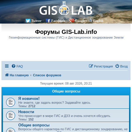
Twitter
Facebook
Google+
English
Форумы GIS-Lab.info
Геоинформационные системы (ГИС) и Дистанционное зондирование Земли
FAQ
Регистрация
Вход
На главную
Список форумов
Текущее время: 08 авг 2026, 20:21
Общие вопросы
Я новичок!
Не знаете, где задать вопрос? Задавайте здесь.
Темы:
2712
Новости
Что происходит в мире ГИС и ДЗЗ и очень хочется обсудить.
Темы:
152
Общие вопросы
Вопросы общего характера по ГИС и дистанционному зондированию, не