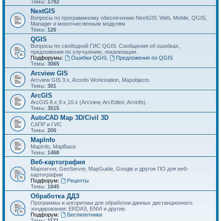
Темы:
1792
NextGIS
Вопросы по программному обеспечению NextGIS: Web, Mobile, QGIS,
Manager и многочисленным модулям
Темы:
126
QGIS
Вопросы по свободной ГИС QGIS. Сообщения об ошибках,
предложения по улучшению, локализация.
Подфорумы:
Ошибки QGIS
,
Предложения по QGIS
Темы:
3065
Arcview GIS
Arcview GIS 3.x, Arcinfo Workstation, Mapobjects
Темы:
301
ArcGIS
ArcGIS 8.x,9.x,10.x (Arcview, ArcEditor, Arcinfo).
Темы:
3515
AutoCAD Map 3D/Civil 3D
САПР и ГИС
Темы:
200
MapInfo
MapInfo, MapBasic
Темы:
1468
Веб-картография
Mapserver, GeoServer, MapGuide, Google и другое ПО для веб-
картографии
Подфорум:
Рецепты
Темы:
1845
Обработка ДДЗ
Программы и алгоритмы для обработки данных дистанционного
зондирования: ERDAS, ENVI и другие.
Подфорум:
Беспилотники
Темы:
1171