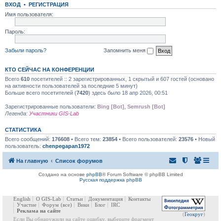
ВХОД
•
РЕГИСТРАЦИЯ
Имя пользователя:
Пароль:
Забыли пароль?
Запомнить меня
КТО СЕЙЧАС НА КОНФЕРЕНЦИИ
Всего
610
посетителей :: 2 зарегистрированных, 1 скрытый и 607 гостей (основано
на активности пользователей за последние 5 минут)
Больше всего посетителей (
7420
) здесь было 18 апр 2026, 00:51
Зарегистрированные пользователи:
Bing [Bot]
,
Semrush [Bot]
Легенда:
Участники GIS-Lab
СТАТИСТИКА
Всего сообщений:
176608
• Всего тем:
23854
• Всего пользователей:
23576
• Новый
пользователь:
chenpegapan1972
На главную
Список форумов
Создано на основе
phpBB
® Forum Software © phpBB Limited
Русская поддержка phpBB
English
О GIS-Lab
Статьи
Документация
Контакты
Участие
Форум
(все)
Вики
Блог
IRC
Реклама на сайте
(
Геокруг
)
Если Вы обнаружили на сайте ошибку, выберите фрагмент