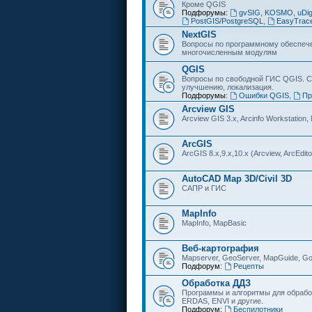
Кроме QGIS
Подфорумы:
gvSIG, KOSMO, uDi
PostGIS/PostgreSQL
,
EasyTrac
NextGIS
Вопросы по программному обеспечен
многочисленным модулям
QGIS
Вопросы по свободной ГИС QGIS. С
улучшению, локализация.
Подфорумы:
Ошибки QGIS
,
Пр
Arcview GIS
Arcview GIS 3.x, Arcinfo Workstation,
ArcGIS
ArcGIS 8.x,9.x,10.x (Arcview, ArcEditor
AutoCAD Map 3D/Civil 3D
САПР и ГИС
MapInfo
MapInfo, MapBasic
Веб-картография
Mapserver, GeoServer, MapGuide, Go
Подфорум:
Рецепты
Обработка ДДЗ
Программы и алгоритмы для обрабо
ERDAS, ENVI и другие.
Подфорум:
Беспилотники