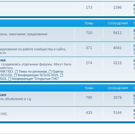
173
1396
ТЕМЫ
СООБЩЕНИЯ
710
9411
росы, замечания, предложения
371
4041
едложения по работе сообщества и сайта,
t
асти.
тия
274
3215
х создавались отдельные форумы. Могут быть
работать.
УИК ГЕО
,
Темы по регионам
,
Гранты
(SCGIS)
,
Конференция SCGIS-2015
,
2015
,
Конференция "Открытые ГИС"
ТЕМЫ
СООБЩЕНИЯ
ния
795
2679
ть объявление и т.д.
433
5144
 ГИС.
t