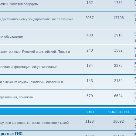
152
1786
 очень хочется обсудить.
2067
17796
и дистанционному зондированию, не связанные
408
2910
 их обсуждение
240
1582
 электронные. Русский и английский. Поиск и
134
2275
авовая информация, лицензирование,
t
143
2134
 смежных науках (экологии, биологии и
679
6624
бразования, привязка
t
ТЕМЫ
СООБЩЕНИЯ
1123
10092
зу, или вопросы, которые непонятно к какой
крытые ГИС