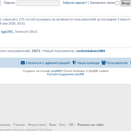
Пароль:
Забыли пароль?
|
Запомнить меня
 1 скрытый и 270 гостей (основано на активности пользователей за последние 5 минут)
8 апр 2026, 00:51
,
Iggi1981
,
Semrush [Bot]
Всего пользователей:
23571
• Новый пользователь:
cosfortdabats1984
Связаться с администрацией
Наша команда
Пользователи
Создано на основе
phpBB
® Forum Software © phpBB Limited
Русская поддержка phpBB
онтакты
Участие
Форум
(все)
Вики
Блог
IRC
Реклама на сайте
рагмент текста и нажмите Ctrl+Enter