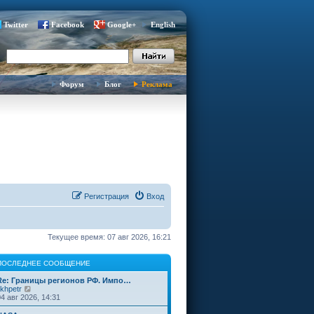
Twitter
Facebook
Google+
English
Форум
Блог
Реклама
Регистрация
Вход
Текущее время: 07 авг 2026, 16:21
ПОСЛЕДНЕЕ СООБЩЕНИЕ
Re: Границы регионов РФ. Импо…
П
ikhpetr
е
04 авг 2026, 14:31
р
е