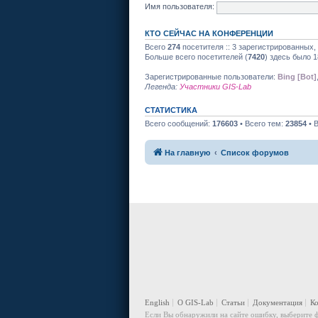
Имя пользователя:
КТО СЕЙЧАС НА КОНФЕРЕНЦИИ
Всего
274
посетителя :: 3 зарегистрированных,
Больше всего посетителей (
7420
) здесь было 1
Зарегистрированные пользователи:
Bing [Bot]
Легенда:
Участники GIS-Lab
СТАТИСТИКА
Всего сообщений:
176603
• Всего тем:
23854
• 
На главную
Список форумов
English
О GIS-Lab
Статьи
Документация
К
Если Вы обнаружили на сайте ошибку, выберите ф