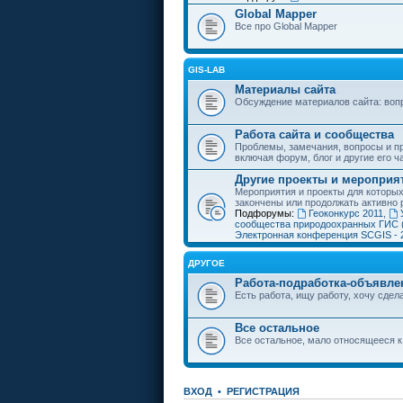
Global Mapper
Все про Global Mapper
GIS-LAB
Материалы сайта
Обсуждение материалов сайта: воп
Работа сайта и сообщества
Проблемы, замечания, вопросы и пр
включая форум, блог и другие его ч
Другие проекты и мероприя
Мероприятия и проекты для которы
закончены или продолжать активно 
Подфорумы:
Геоконкурс 2011
,
сообщества природоохранных ГИС 
Электронная конференция SCGIS - 
ДРУГОЕ
Работа-подработка-объявле
Есть работа, ищу работу, хочу сдела
Все остальное
Все остальное, мало относящееся к
ВХОД
•
РЕГИСТРАЦИЯ