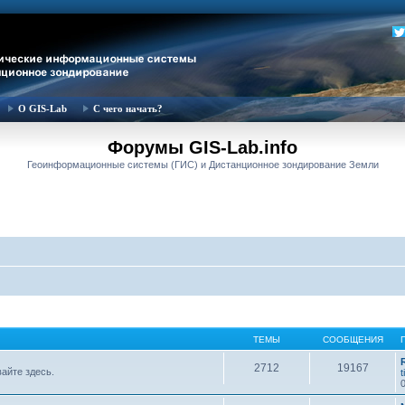
О GIS-Lab
С чего начать?
Форумы GIS-Lab.info
Геоинформационные системы (ГИС) и Дистанционное зондирование Земли
ТЕМЫ
СООБЩЕНИЯ
2712
19167
вайте здесь.
t