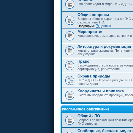
Что происходит в мире ГИС и ДЗЗ и
Общие вопросы
Вопросы общего характера по ГИС 
с конкретным ПО.
Подфорум:
Данные
Мероприятия
Конференции, семинары, встречи и
Литература и документация
Книги, статьи, журналы. Печатные и
обсуждение.
Право
Законодательство и нормативно-пр
сертификация, регистрация.
Охрана природы
ГИС и ДЗЗ в Охране Природы, РПП и
лесном деле)
Координаты и привязка
Системы координат, проекции, прео
ПРОГРАММНОЕ ОБЕСПЕЧЕНИЕ
Общий - ПО
Вопросы по нескольким пакетам сра
ГИС отнести
Свободные, бесплатные, от