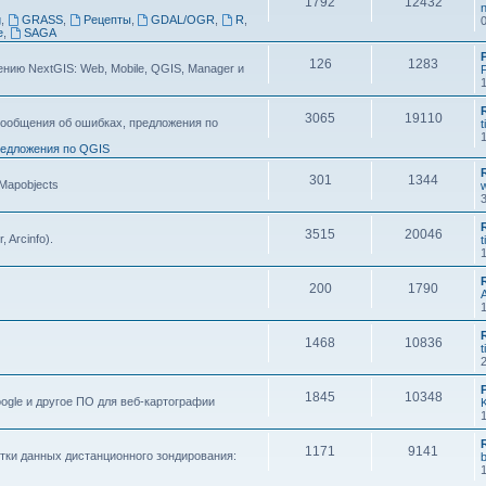
1792
12432
n
g
,
GRASS
,
Рецепты
,
GDAL/OGR
,
R
,
e
,
SAGA
126
1283
ию NextGIS: Web, Mobile, QGIS, Manager и
F
3065
19110
ообщения об ошибках, предложения по
t
едложения по QGIS
301
1344
 Mapobjects
3515
20046
, Arcinfo).
t
200
1790
1468
10836
t
1845
10348
ogle и другое ПО для веб-картографии
1171
9141
тки данных дистанционного зондирования: