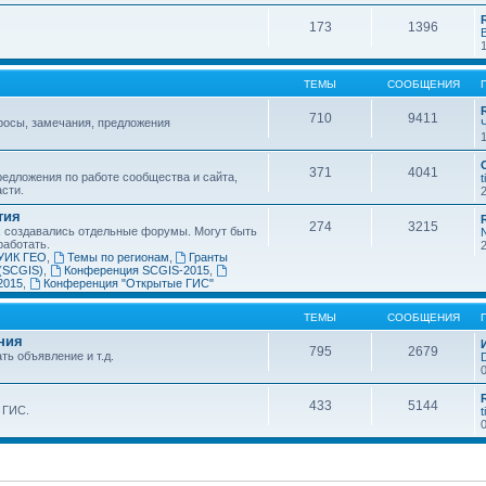
173
1396
ТЕМЫ
СООБЩЕНИЯ
710
9411
росы, замечания, предложения
371
4041
едложения по работе сообщества и сайта,
t
асти.
тия
274
3215
х создавались отдельные форумы. Могут быть
работать.
УИК ГЕО
,
Темы по регионам
,
Гранты
(SCGIS)
,
Конференция SCGIS-2015
,
2015
,
Конференция "Открытые ГИС"
ТЕМЫ
СООБЩЕНИЯ
ния
795
2679
ть объявление и т.д.
433
5144
 ГИС.
t