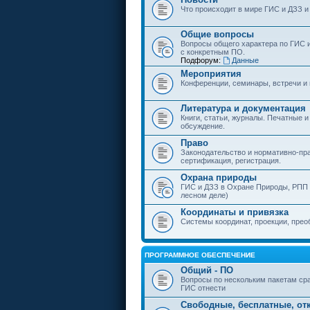
Что происходит в мире ГИС и ДЗЗ и
Общие вопросы
Вопросы общего характера по ГИС 
с конкретным ПО.
Подфорум:
Данные
Мероприятия
Конференции, семинары, встречи и
Литература и документация
Книги, статьи, журналы. Печатные и
обсуждение.
Право
Законодательство и нормативно-пр
сертификация, регистрация.
Охрана природы
ГИС и ДЗЗ в Охране Природы, РПП и
лесном деле)
Координаты и привязка
Системы координат, проекции, прео
ПРОГРАММНОЕ ОБЕСПЕЧЕНИЕ
Общий - ПО
Вопросы по нескольким пакетам сра
ГИС отнести
Свободные, бесплатные, от