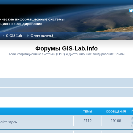
О GIS-Lab
С чего начать?
Форумы GIS-Lab.info
Геоинформационные системы (ГИС) и Дистанционное зондирование Земли
ТЕМЫ
СООБЩЕНИЯ
2712
19168
вайте здесь.
t