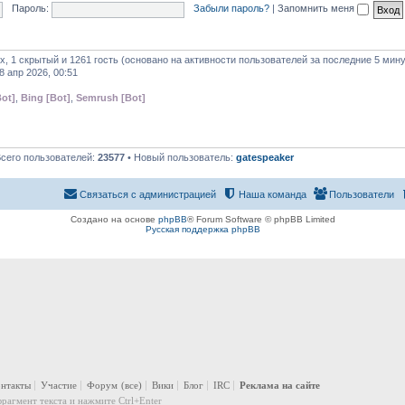
Пароль:
Забыли пароль?
|
Запомнить меня
х, 1 скрытый и 1261 гость (основано на активности пользователей за последние 5 мину
8 апр 2026, 00:51
ot]
,
Bing [Bot]
,
Semrush [Bot]
Всего пользователей:
23577
• Новый пользователь:
gatespeaker
Связаться с администрацией
Наша команда
Пользователи
Создано на основе
phpBB
® Forum Software © phpBB Limited
Русская поддержка phpBB
онтакты
Участие
Форум
(все)
Вики
Блог
IRC
Реклама на сайте
рагмент текста и нажмите Ctrl+Enter