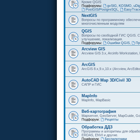
Кроме QGIS
Подфорумы:
gvSIG, KOSMO, uDi
PostGIS/PostgreSQL
,
EasyTrac
NextGIS
Вопросы по программному обеспечен
многочисленным модулям
QGIS
Вопросы по свободной ГИС QGIS. С
улучшению, локализация.
Подфорумы:
Ошибки QGIS
,
Пр
Arcview GIS
Arcview GIS 3.x, Arcinfo Workstation,
ArcGIS
ArcGIS 8.x,9.x,10.x (Arcview, ArcEditor
AutoCAD Map 3D/Civil 3D
САПР и ГИС
MapInfo
MapInfo, MapBasic
Веб-картография
Mapserver, GeoServer, MapGuide, Go
Подфорум:
Рецепты
Обработка ДДЗ
Программы и алгоритмы для обрабо
ERDAS, ENVI и другие.
Подфорум:
Беспилотники