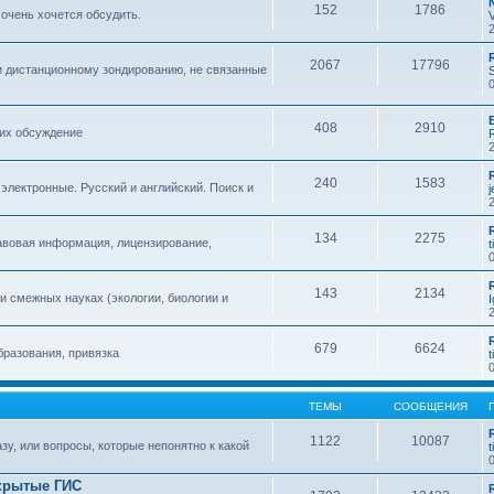
152
1786
 очень хочется обсудить.
2067
17796
и дистанционному зондированию, не связанные
408
2910
 их обсуждение
240
1583
 электронные. Русский и английский. Поиск и
134
2275
авовая информация, лицензирование,
t
143
2134
 смежных науках (экологии, биологии и
679
6624
бразования, привязка
t
ТЕМЫ
СООБЩЕНИЯ
1122
10087
зу, или вопросы, которые непонятно к какой
t
крытые ГИС