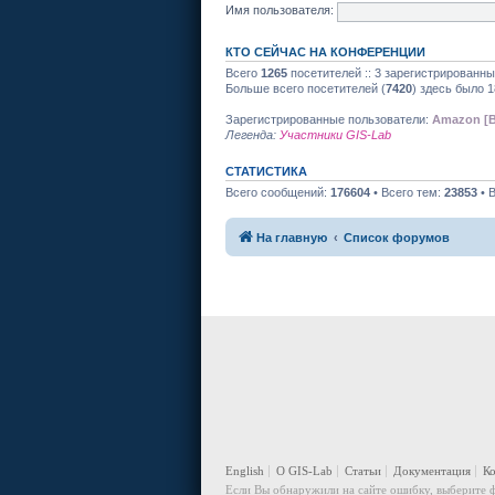
Имя пользователя:
КТО СЕЙЧАС НА КОНФЕРЕНЦИИ
Всего
1265
посетителей :: 3 зарегистрированны
Больше всего посетителей (
7420
) здесь было 1
Зарегистрированные пользователи:
Amazon [B
Легенда:
Участники GIS-Lab
СТАТИСТИКА
Всего сообщений:
176604
• Всего тем:
23853
• 
На главную
Список форумов
English
О GIS-Lab
Статьи
Документация
К
Если Вы обнаружили на сайте ошибку, выберите ф