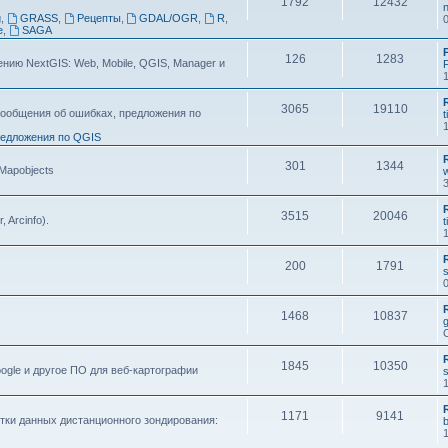
1792
12432
n
g
,
GRASS
,
Рецепты
,
GDAL/OGR
,
R
,
e
,
SAGA
126
1283
ию NextGIS: Web, Mobile, QGIS, Manager и
F
3065
19110
ообщения об ошибках, предложения по
t
едложения по QGIS
301
1344
 Mapobjects
3515
20046
, Arcinfo).
t
200
1791
s
1468
10837
1845
10350
ogle и другое ПО для веб-картографии
s
1171
9141
тки данных дистанционного зондирования: