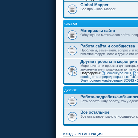
Global Mapper
Все про Global Mapper
GIS-LAB
Материалы сайта
Обсуждение материалов сайта: воп
Работа сайта и сообщества
Проблемы, замечания, вопросы и пр
включая форум, блог и другие его ч
Другие проекты и мероприя
Мероприятия и проекты для которы
закончены или продолжать активно 
Подфорумы:
Геоконкурс 2011
,
сообщества природоохранных ГИС 
Электронная конференция SCGIS - 
ДРУГОЕ
Работа-подработка-объявле
Есть работа, ищу работу, хочу сдела
Все остальное
Все остальное, мало относящееся к
ВХОД
•
РЕГИСТРАЦИЯ