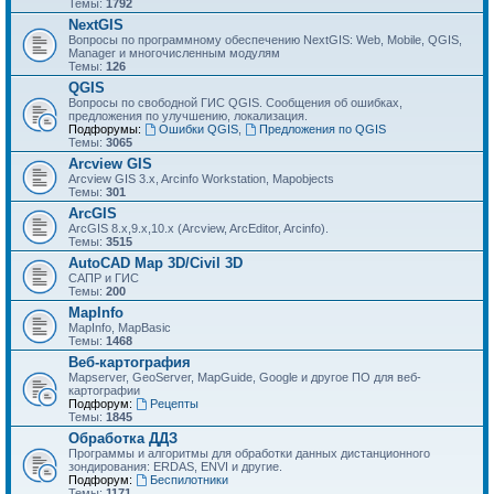
Темы:
1792
NextGIS
Вопросы по программному обеспечению NextGIS: Web, Mobile, QGIS,
Manager и многочисленным модулям
Темы:
126
QGIS
Вопросы по свободной ГИС QGIS. Сообщения об ошибках,
предложения по улучшению, локализация.
Подфорумы:
Ошибки QGIS
,
Предложения по QGIS
Темы:
3065
Arcview GIS
Arcview GIS 3.x, Arcinfo Workstation, Mapobjects
Темы:
301
ArcGIS
ArcGIS 8.x,9.x,10.x (Arcview, ArcEditor, Arcinfo).
Темы:
3515
AutoCAD Map 3D/Civil 3D
САПР и ГИС
Темы:
200
MapInfo
MapInfo, MapBasic
Темы:
1468
Веб-картография
Mapserver, GeoServer, MapGuide, Google и другое ПО для веб-
картографии
Подфорум:
Рецепты
Темы:
1845
Обработка ДДЗ
Программы и алгоритмы для обработки данных дистанционного
зондирования: ERDAS, ENVI и другие.
Подфорум:
Беспилотники
Темы:
1171