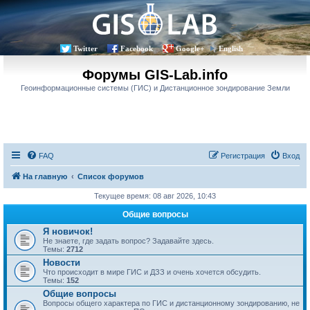
Twitter
Facebook
Google+
English
Форумы GIS-Lab.info
Геоинформационные системы (ГИС) и Дистанционное зондирование Земли
FAQ
Регистрация
Вход
На главную
Список форумов
Текущее время: 08 авг 2026, 10:43
Общие вопросы
Я новичок!
Не знаете, где задать вопрос? Задавайте здесь.
Темы:
2712
Новости
Что происходит в мире ГИС и ДЗЗ и очень хочется обсудить.
Темы:
152
Общие вопросы
Вопросы общего характера по ГИС и дистанционному зондированию, не