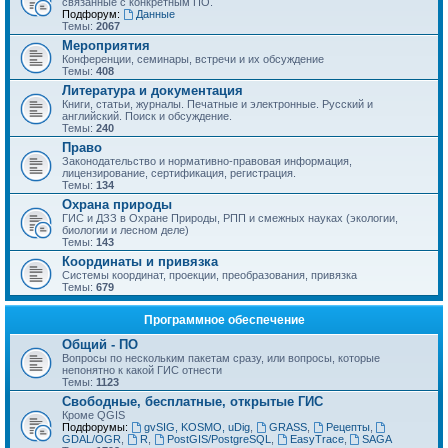
связанные с конкретным ПО.
Подфорум:
Данные
Темы:
2067
Мероприятия
Конференции, семинары, встречи и их обсуждение
Темы:
408
Литература и документация
Книги, статьи, журналы. Печатные и электронные. Русский и
английский. Поиск и обсуждение.
Темы:
240
Право
Законодательство и нормативно-правовая информация,
лицензирование, сертификация, регистрация.
Темы:
134
Охрана природы
ГИС и ДЗЗ в Охране Природы, РПП и смежных науках (экологии,
биологии и лесном деле)
Темы:
143
Координаты и привязка
Системы координат, проекции, преобразования, привязка
Темы:
679
Программное обеспечение
Общий - ПО
Вопросы по нескольким пакетам сразу, или вопросы, которые
непонятно к какой ГИС отнести
Темы:
1123
Свободные, бесплатные, открытые ГИС
Кроме QGIS
Подфорумы:
gvSIG, KOSMO, uDig
,
GRASS
,
Рецепты
,
GDAL/OGR
,
R
,
PostGIS/PostgreSQL
,
EasyTrace
,
SAGA