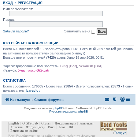
ВХОД
•
РЕГИСТРАЦИЯ
Имя пользователя:
Пароль:
Забыли пароль?
Запомнить меня
КТО СЕЙЧАС НА КОНФЕРЕНЦИИ
Всего
600
посетителей :: 2 зарегистрированных, 1 скрытый и 597 гостей (основано
на активности пользователей за последние 5 минут)
Больше всего посетителей (
7420
) здесь было 18 апр 2026, 00:51
Зарегистрированные пользователи:
Bing [Bot]
,
Semrush [Bot]
Легенда:
Участники GIS-Lab
СТАТИСТИКА
Всего сообщений:
176605
• Всего тем:
23854
• Всего пользователей:
23573
• Новый
пользователь:
bareplot
На главную
Список форумов
Создано на основе
phpBB
® Forum Software © phpBB Limited
Русская поддержка phpBB
English
О GIS-Lab
Статьи
Документация
Контакты
Участие
Форум
(все)
Вики
Блог
IRC
Реклама на сайте
(
Геокруг
)
Если Вы обнаружили на сайте ошибку, выберите фрагмент