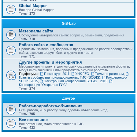
Global Mapper
Все про Global Mapper
Темы:
173
GIS-Lab
Материалы сайта
Обсуждение материалов сайта: вопросы, замечания, предложения
Темы:
710
Работа сайта и сообщества
Проблемы, замечания, вопросы и предложения по работе сообщества и
сайта, включая форум, блог и другие его части.
Темы:
371
Другие проекты и мероприятия
Мероприятия и проекты для которых создавались отдельные форумы.
Могут быть закончены или продолжать активно работать.
Подфорумы:
Геоконкурс 2011
,
УИК ГЕО
,
Темы по регионам
,
Гранты сообщества природоохранных ГИС (SCGIS)
,
Конференция
SCGIS-2015
,
Электронная конференция SCGIS - 2015
,
Конференция "Открытые ГИС"
Темы:
274
Другое
Работа-подработка-объявления
Есть работа, ищу работу, хочу сделать объявление и т.д.
Темы:
795
Все остальное
Все остальное, мало относящееся к ГИС.
Темы:
433