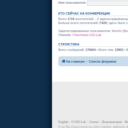
Имя пользователя:
КТО СЕЙЧАС НА КОНФЕРЕНЦИИ
Всего
1719
посетителей :: 4 зарегистрированны
Больше всего посетителей (
7420
) здесь было 1
Зарегистрированные пользователи:
Ahrefs [Bo
Легенда:
Участники GIS-Lab
СТАТИСТИКА
Всего сообщений:
176604
• Всего тем:
23853
• 
На главную
Список форумов
English
О GIS-Lab
Статьи
Документация
К
Если Вы обнаружили на сайте ошибку, выберите ф