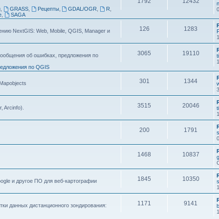
1792
12432
n
g
,
GRASS
,
Рецепты
,
GDAL/OGR
,
R
,
e
,
SAGA
126
1283
ию NextGIS: Web, Mobile, QGIS, Manager и
F
3065
19110
ообщения об ошибках, предложения по
t
едложения по QGIS
301
1344
 Mapobjects
3515
20046
, Arcinfo).
t
200
1791
s
1468
10837
1845
10350
ogle и другое ПО для веб-картографии
s
1171
9141
тки данных дистанционного зондирования: