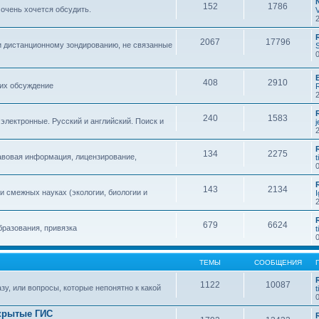
152
1786
 очень хочется обсудить.
2067
17796
и дистанционному зондированию, не связанные
408
2910
 их обсуждение
240
1583
 электронные. Русский и английский. Поиск и
134
2275
авовая информация, лицензирование,
t
143
2134
 смежных науках (экологии, биологии и
679
6624
бразования, привязка
t
ТЕМЫ
СООБЩЕНИЯ
1122
10087
зу, или вопросы, которые непонятно к какой
t
крытые ГИС