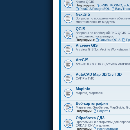
Кроме QGIS
Подфорумы:
gvSIG, KOSMO, uDi
PostGIS/PostgreSQL
,
EasyTrac
NextGIS
Вопросы по программному обеспечен
многочисленным модулям
QGIS
Вопросы по свободной ГИС QGIS. С
улучшению, локализация.
Подфорумы:
Ошибки QGIS
,
Пр
Arcview GIS
Arcview GIS 3.x, Arcinfo Workstation,
ArcGIS
ArcGIS 8.x,9.x,10.x (Arcview, ArcEditor
AutoCAD Map 3D/Civil 3D
САПР и ГИС
MapInfo
MapInfo, MapBasic
Веб-картография
Mapserver, GeoServer, MapGuide, Go
Подфорум:
Рецепты
Обработка ДДЗ
Программы и алгоритмы для обрабо
ERDAS, ENVI и другие.
Подфорум:
Беспилотники