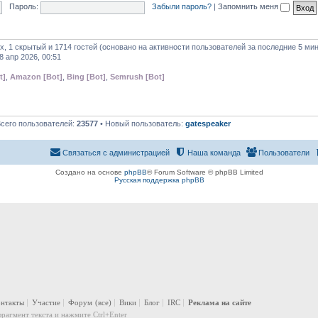
Пароль:
Забыли пароль?
|
Запомнить меня
х, 1 скрытый и 1714 гостей (основано на активности пользователей за последние 5 мин
8 апр 2026, 00:51
t]
,
Amazon [Bot]
,
Bing [Bot]
,
Semrush [Bot]
Всего пользователей:
23577
• Новый пользователь:
gatespeaker
Связаться с администрацией
Наша команда
Пользователи
Создано на основе
phpBB
® Forum Software © phpBB Limited
Русская поддержка phpBB
онтакты
Участие
Форум
(все)
Вики
Блог
IRC
Реклама на сайте
рагмент текста и нажмите Ctrl+Enter