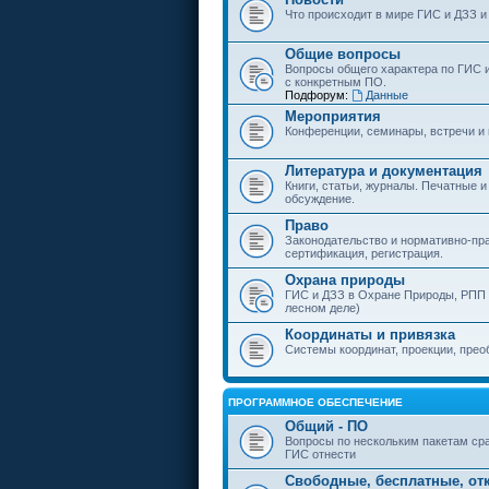
Что происходит в мире ГИС и ДЗЗ и
Общие вопросы
Вопросы общего характера по ГИС 
с конкретным ПО.
Подфорум:
Данные
Мероприятия
Конференции, семинары, встречи и
Литература и документация
Книги, статьи, журналы. Печатные и
обсуждение.
Право
Законодательство и нормативно-пр
сертификация, регистрация.
Охрана природы
ГИС и ДЗЗ в Охране Природы, РПП и
лесном деле)
Координаты и привязка
Системы координат, проекции, прео
ПРОГРАММНОЕ ОБЕСПЕЧЕНИЕ
Общий - ПО
Вопросы по нескольким пакетам сра
ГИС отнести
Свободные, бесплатные, от