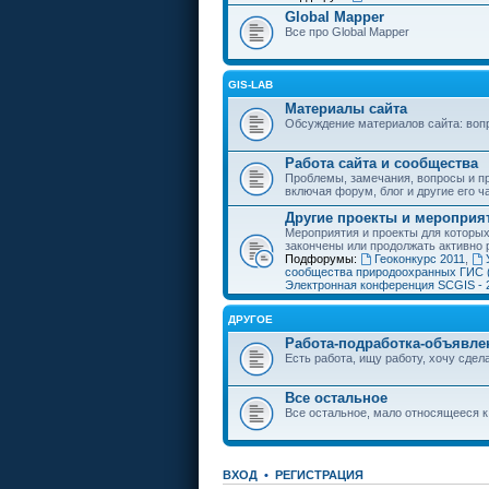
Global Mapper
Все про Global Mapper
GIS-LAB
Материалы сайта
Обсуждение материалов сайта: воп
Работа сайта и сообщества
Проблемы, замечания, вопросы и пр
включая форум, блог и другие его ч
Другие проекты и мероприя
Мероприятия и проекты для которы
закончены или продолжать активно 
Подфорумы:
Геоконкурс 2011
,
сообщества природоохранных ГИС 
Электронная конференция SCGIS - 
ДРУГОЕ
Работа-подработка-объявле
Есть работа, ищу работу, хочу сдела
Все остальное
Все остальное, мало относящееся к
ВХОД
•
РЕГИСТРАЦИЯ