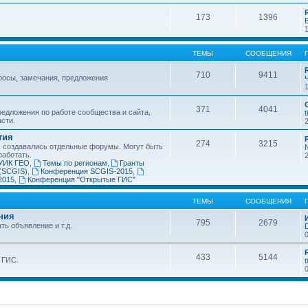
173
1396
ТЕМЫ
СООБЩЕНИЯ
710
9411
росы, замечания, предложения
371
4041
едложения по работе сообщества и сайта,
t
асти.
тия
274
3215
х создавались отдельные форумы. Могут быть
работать.
УИК ГЕО
,
Темы по регионам
,
Гранты
(SCGIS)
,
Конференция SCGIS-2015
,
2015
,
Конференция "Открытые ГИС"
ТЕМЫ
СООБЩЕНИЯ
ния
795
2679
ть объявление и т.д.
433
5144
 ГИС.
t