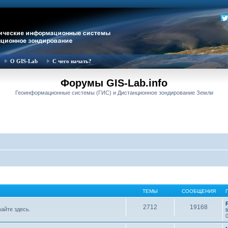
О GIS-Lab
С чего начать?
Форумы GIS-Lab.info
Геоинформационные системы (ГИС) и Дистанционное зондирование Земли
ТЕМЫ
СООБЩЕНИЯ
2712
19168
вайте здесь.
t