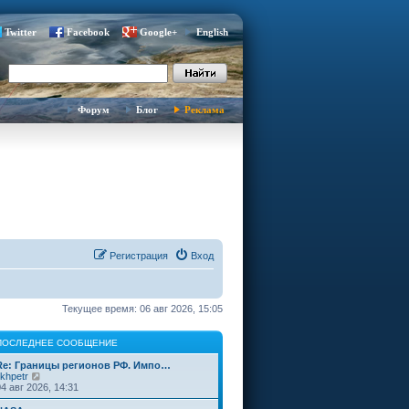
Twitter
Facebook
Google+
English
Форум
Блог
Реклама
Регистрация
Вход
Текущее время: 06 авг 2026, 15:05
ПОСЛЕДНЕЕ СООБЩЕНИЕ
Re: Границы регионов РФ. Импо…
П
ikhpetr
е
04 авг 2026, 14:31
р
е