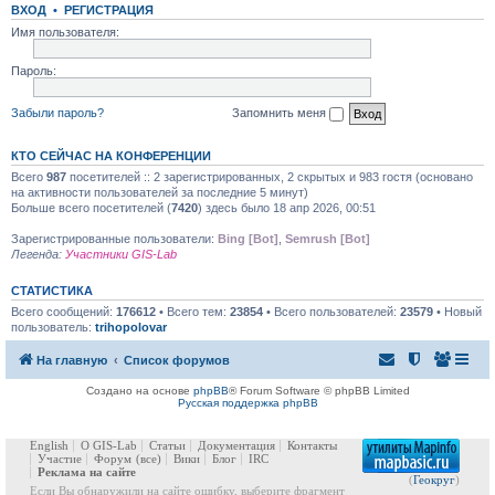
ВХОД
•
РЕГИСТРАЦИЯ
Имя пользователя:
Пароль:
Забыли пароль?
Запомнить меня
КТО СЕЙЧАС НА КОНФЕРЕНЦИИ
Всего
987
посетителей :: 2 зарегистрированных, 2 скрытых и 983 гостя (основано
на активности пользователей за последние 5 минут)
Больше всего посетителей (
7420
) здесь было 18 апр 2026, 00:51
Зарегистрированные пользователи:
Bing [Bot]
,
Semrush [Bot]
Легенда:
Участники GIS-Lab
СТАТИСТИКА
Всего сообщений:
176612
• Всего тем:
23854
• Всего пользователей:
23579
• Новый
пользователь:
trihopolovar
На главную
Список форумов
Создано на основе
phpBB
® Forum Software © phpBB Limited
Русская поддержка phpBB
English
О GIS-Lab
Статьи
Документация
Контакты
Участие
Форум
(все)
Вики
Блог
IRC
Реклама на сайте
(
Геокруг
)
Если Вы обнаружили на сайте ошибку, выберите фрагмент