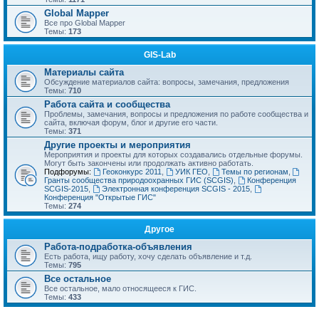
Global Mapper
Все про Global Mapper
Темы:
173
GIS-Lab
Материалы сайта
Обсуждение материалов сайта: вопросы, замечания, предложения
Темы:
710
Работа сайта и сообщества
Проблемы, замечания, вопросы и предложения по работе сообщества и
сайта, включая форум, блог и другие его части.
Темы:
371
Другие проекты и мероприятия
Мероприятия и проекты для которых создавались отдельные форумы.
Могут быть закончены или продолжать активно работать.
Подфорумы:
Геоконкурс 2011
,
УИК ГЕО
,
Темы по регионам
,
Гранты сообщества природоохранных ГИС (SCGIS)
,
Конференция
SCGIS-2015
,
Электронная конференция SCGIS - 2015
,
Конференция "Открытые ГИС"
Темы:
274
Другое
Работа-подработка-объявления
Есть работа, ищу работу, хочу сделать объявление и т.д.
Темы:
795
Все остальное
Все остальное, мало относящееся к ГИС.
Темы:
433