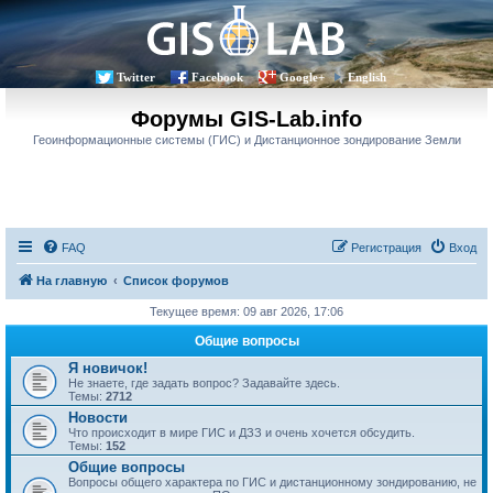
Twitter
Facebook
Google+
English
Форумы GIS-Lab.info
Геоинформационные системы (ГИС) и Дистанционное зондирование Земли
FAQ
Регистрация
Вход
На главную
Список форумов
Текущее время: 09 авг 2026, 17:06
Общие вопросы
Я новичок!
Не знаете, где задать вопрос? Задавайте здесь.
Темы:
2712
Новости
Что происходит в мире ГИС и ДЗЗ и очень хочется обсудить.
Темы:
152
Общие вопросы
Вопросы общего характера по ГИС и дистанционному зондированию, не