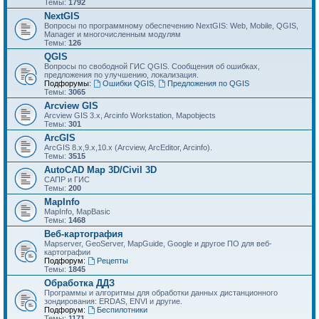
Темы:
1792
NextGIS
Вопросы по программному обеспечению NextGIS: Web, Mobile, QGIS,
Manager и многочисленным модулям
Темы:
126
QGIS
Вопросы по свободной ГИС QGIS. Сообщения об ошибках,
предложения по улучшению, локализация.
Подфорумы:
Ошибки QGIS
,
Предложения по QGIS
Темы:
3065
Arcview GIS
Arcview GIS 3.x, Arcinfo Workstation, Mapobjects
Темы:
301
ArcGIS
ArcGIS 8.x,9.x,10.x (Arcview, ArcEditor, Arcinfo).
Темы:
3515
AutoCAD Map 3D/Civil 3D
САПР и ГИС
Темы:
200
MapInfo
MapInfo, MapBasic
Темы:
1468
Веб-картография
Mapserver, GeoServer, MapGuide, Google и другое ПО для веб-
картографии
Подфорум:
Рецепты
Темы:
1845
Обработка ДДЗ
Программы и алгоритмы для обработки данных дистанционного
зондирования: ERDAS, ENVI и другие.
Подфорум:
Беспилотники
Темы:
1171