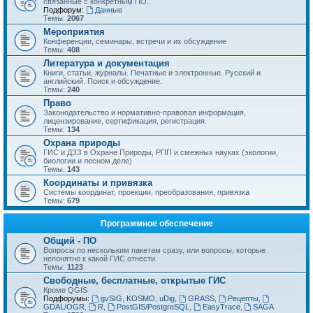
связанные с конкретным ПО.
Подфорум:
Данные
Темы:
2067
Мероприятия
Конференции, семинары, встречи и их обсуждение
Темы:
408
Литература и документация
Книги, статьи, журналы. Печатные и электронные. Русский и
английский. Поиск и обсуждение.
Темы:
240
Право
Законодательство и нормативно-правовая информация,
лицензирование, сертификация, регистрация.
Темы:
134
Охрана природы
ГИС и ДЗЗ в Охране Природы, РПП и смежных науках (экологии,
биологии и лесном деле)
Темы:
143
Координаты и привязка
Системы координат, проекции, преобразования, привязка
Темы:
679
Программное обеспечение
Общий - ПО
Вопросы по нескольким пакетам сразу, или вопросы, которые
непонятно к какой ГИС отнести
Темы:
1123
Свободные, бесплатные, открытые ГИС
Кроме QGIS
Подфорумы:
gvSIG, KOSMO, uDig
,
GRASS
,
Рецепты
,
GDAL/OGR
,
R
,
PostGIS/PostgreSQL
,
EasyTrace
,
SAGA