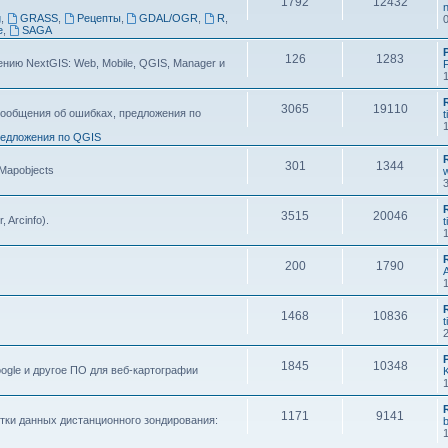
1792
12432
n
g
,
GRASS
,
Рецепты
,
GDAL/OGR
,
R
,
e
,
SAGA
126
1283
ию NextGIS: Web, Mobile, QGIS, Manager и
F
3065
19110
ообщения об ошибках, предложения по
t
едложения по QGIS
301
1344
 Mapobjects
3515
20046
, Arcinfo).
t
200
1790
1468
10836
t
1845
10348
ogle и другое ПО для веб-картографии
1171
9141
тки данных дистанционного зондирования: