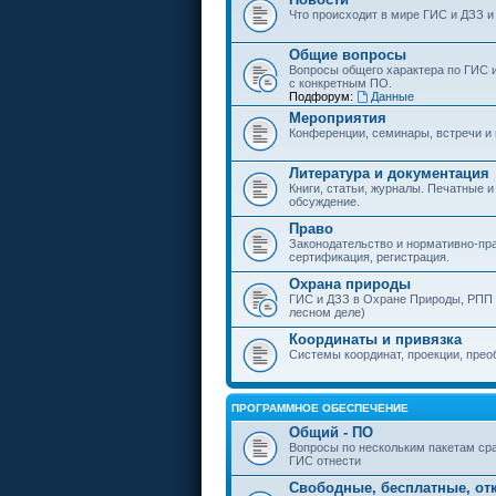
Что происходит в мире ГИС и ДЗЗ и
Общие вопросы
Вопросы общего характера по ГИС 
с конкретным ПО.
Подфорум:
Данные
Мероприятия
Конференции, семинары, встречи и
Литература и документация
Книги, статьи, журналы. Печатные и
обсуждение.
Право
Законодательство и нормативно-пр
сертификация, регистрация.
Охрана природы
ГИС и ДЗЗ в Охране Природы, РПП и
лесном деле)
Координаты и привязка
Системы координат, проекции, прео
ПРОГРАММНОЕ ОБЕСПЕЧЕНИЕ
Общий - ПО
Вопросы по нескольким пакетам сра
ГИС отнести
Свободные, бесплатные, от