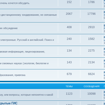
152
1786
 очень хочется обсудить.
2067
17796
и дистанционному зондированию, не связанные
408
2910
 их обсуждение
240
1582
 электронные. Русский и английский. Поиск и
134
2275
авовая информация, лицензирование,
t
143
2134
 смежных науках (экологии, биологии и
679
6624
бразования, привязка
t
ТЕМЫ
СООБЩЕНИЯ
1123
10098
зу, или вопросы, которые непонятно к какой
t
крытые ГИС