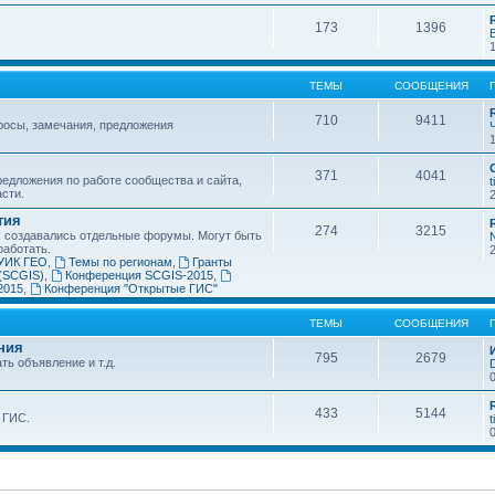
173
1396
ТЕМЫ
СООБЩЕНИЯ
710
9411
росы, замечания, предложения
371
4041
едложения по работе сообщества и сайта,
t
асти.
тия
274
3215
х создавались отдельные форумы. Могут быть
работать.
УИК ГЕО
,
Темы по регионам
,
Гранты
(SCGIS)
,
Конференция SCGIS-2015
,
2015
,
Конференция "Открытые ГИС"
ТЕМЫ
СООБЩЕНИЯ
ния
795
2679
ть объявление и т.д.
433
5144
 ГИС.
t