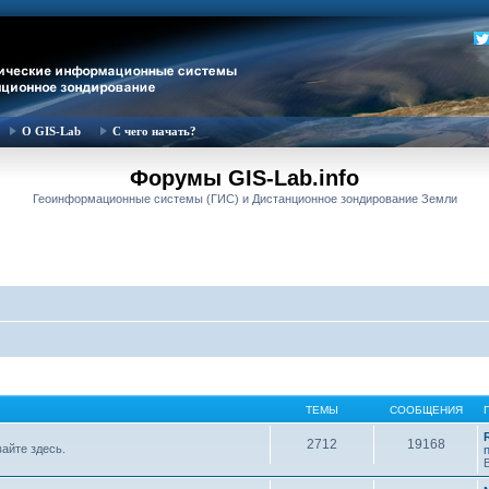
О GIS-Lab
С чего начать?
Форумы GIS-Lab.info
Геоинформационные системы (ГИС) и Дистанционное зондирование Земли
ТЕМЫ
СООБЩЕНИЯ
2712
19168
вайте здесь.