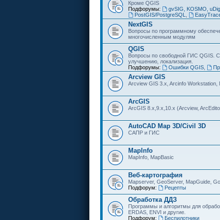
Кроме QGIS
Подфорумы:
gvSIG, KOSMO, uDi
PostGIS/PostgreSQL
,
EasyTrac
NextGIS
Вопросы по программному обеспечен
многочисленным модулям
QGIS
Вопросы по свободной ГИС QGIS. С
улучшению, локализация.
Подфорумы:
Ошибки QGIS
,
Пр
Arcview GIS
Arcview GIS 3.x, Arcinfo Workstation,
ArcGIS
ArcGIS 8.x,9.x,10.x (Arcview, ArcEditor
AutoCAD Map 3D/Civil 3D
САПР и ГИС
MapInfo
MapInfo, MapBasic
Веб-картография
Mapserver, GeoServer, MapGuide, Go
Подфорум:
Рецепты
Обработка ДДЗ
Программы и алгоритмы для обрабо
ERDAS, ENVI и другие.
Подфорум:
Беспилотники