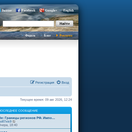
Twitter
Facebook
Google+
English
Форум
Блог
Реклама
Регистрация
Вход
Текущее время: 09 авг 2026, 12:24
ПОСЛЕДНЕЕ СООБЩЕНИЕ
Re: Границы регионов РФ. Импо…
П
no87xis9
е
Вчера, 18:40
р
е