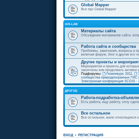
Global Mapper
Все про Global Mapper
GIS-LAB
Материалы сайта
Обсуждение материалов сайта: воп
Работа сайта и сообщества
Проблемы, замечания, вопросы и пр
включая форум, блог и другие его ч
Другие проекты и мероприя
Мероприятия и проекты для которы
закончены или продолжать активно 
Подфорумы:
Геоконкурс 2011
,
сообщества природоохранных ГИС 
Электронная конференция SCGIS - 
ДРУГОЕ
Работа-подработка-объявле
Есть работа, ищу работу, хочу сдела
Все остальное
Все остальное, мало относящееся к
ВХОД
•
РЕГИСТРАЦИЯ