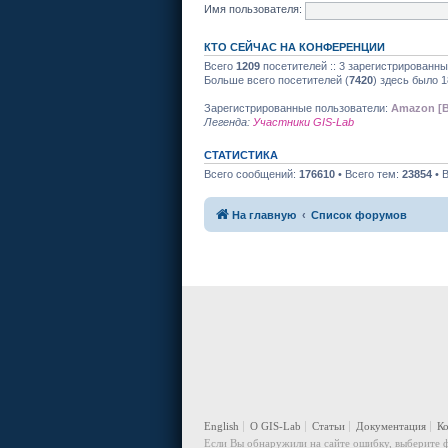
Имя пользователя:
КТО СЕЙЧАС НА КОНФЕРЕНЦИИ
Всего
1209
посетителей :: 3 зарегистрированны
Больше всего посетителей (
7420
) здесь было 1
Зарегистрированные пользователи:
Amazon [B
Легенда:
Участники GIS-Lab
СТАТИСТИКА
Всего сообщений:
176610
• Всего тем:
23854
• 
На главную
Список форумов
English
О GIS-Lab
Статьи
Документация
К
Если Вы обнаружили на сайте ошибку, выберите ф