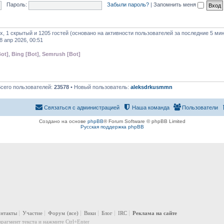
Пароль:
Забыли пароль?
|
Запомнить меня
х, 1 скрытый и 1205 гостей (основано на активности пользователей за последние 5 мин
8 апр 2026, 00:51
ot]
,
Bing [Bot]
,
Semrush [Bot]
Всего пользователей:
23578
• Новый пользователь:
aleksdrkusmmn
Связаться с администрацией
Наша команда
Пользователи
Создано на основе
phpBB
® Forum Software © phpBB Limited
Русская поддержка phpBB
онтакты
Участие
Форум
(все)
Вики
Блог
IRC
Реклама на сайте
рагмент текста и нажмите Ctrl+Enter