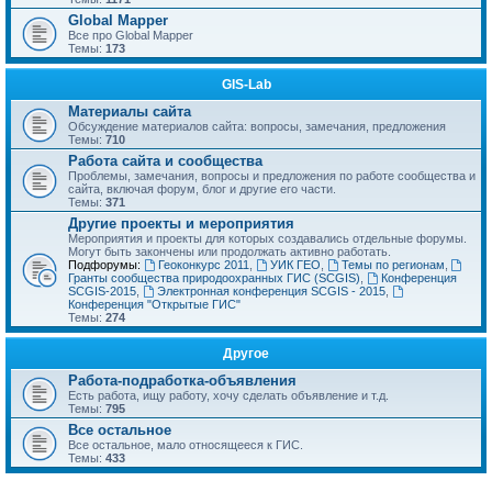
Global Mapper
Все про Global Mapper
Темы:
173
GIS-Lab
Материалы сайта
Обсуждение материалов сайта: вопросы, замечания, предложения
Темы:
710
Работа сайта и сообщества
Проблемы, замечания, вопросы и предложения по работе сообщества и
сайта, включая форум, блог и другие его части.
Темы:
371
Другие проекты и мероприятия
Мероприятия и проекты для которых создавались отдельные форумы.
Могут быть закончены или продолжать активно работать.
Подфорумы:
Геоконкурс 2011
,
УИК ГЕО
,
Темы по регионам
,
Гранты сообщества природоохранных ГИС (SCGIS)
,
Конференция
SCGIS-2015
,
Электронная конференция SCGIS - 2015
,
Конференция "Открытые ГИС"
Темы:
274
Другое
Работа-подработка-объявления
Есть работа, ищу работу, хочу сделать объявление и т.д.
Темы:
795
Все остальное
Все остальное, мало относящееся к ГИС.
Темы:
433