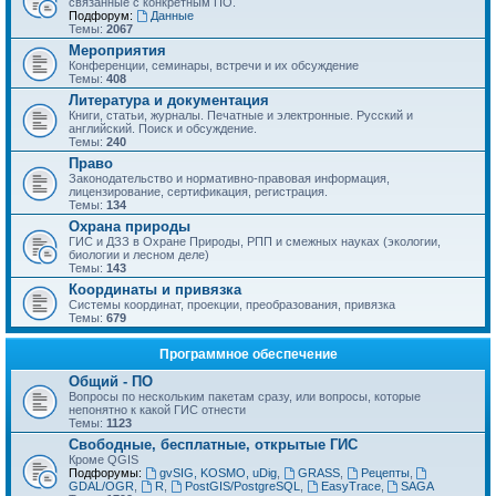
связанные с конкретным ПО.
Подфорум:
Данные
Темы:
2067
Мероприятия
Конференции, семинары, встречи и их обсуждение
Темы:
408
Литература и документация
Книги, статьи, журналы. Печатные и электронные. Русский и
английский. Поиск и обсуждение.
Темы:
240
Право
Законодательство и нормативно-правовая информация,
лицензирование, сертификация, регистрация.
Темы:
134
Охрана природы
ГИС и ДЗЗ в Охране Природы, РПП и смежных науках (экологии,
биологии и лесном деле)
Темы:
143
Координаты и привязка
Системы координат, проекции, преобразования, привязка
Темы:
679
Программное обеспечение
Общий - ПО
Вопросы по нескольким пакетам сразу, или вопросы, которые
непонятно к какой ГИС отнести
Темы:
1123
Свободные, бесплатные, открытые ГИС
Кроме QGIS
Подфорумы:
gvSIG, KOSMO, uDig
,
GRASS
,
Рецепты
,
GDAL/OGR
,
R
,
PostGIS/PostgreSQL
,
EasyTrace
,
SAGA