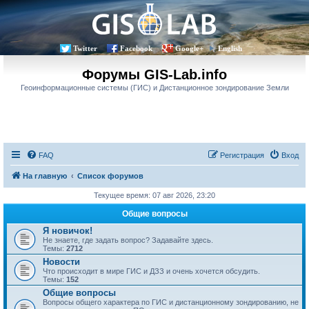
Twitter
Facebook
Google+
English
Форумы GIS-Lab.info
Геоинформационные системы (ГИС) и Дистанционное зондирование Земли
FAQ
Регистрация
Вход
На главную
Список форумов
Текущее время: 07 авг 2026, 23:20
Общие вопросы
Я новичок!
Не знаете, где задать вопрос? Задавайте здесь.
Темы:
2712
Новости
Что происходит в мире ГИС и ДЗЗ и очень хочется обсудить.
Темы:
152
Общие вопросы
Вопросы общего характера по ГИС и дистанционному зондированию, не