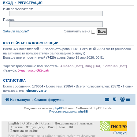
ВХОД
•
РЕГИСТРАЦИЯ
Имя пользователя:
Пароль:
Забыли пароль?
Запомнить меня
КТО СЕЙЧАС НА КОНФЕРЕНЦИИ
Всего
327
посетителей :: 3 зарегистрированных, 1 скрытый и 323 гостя (основано
на активности пользователей за последние 5 минут)
Больше всего посетителей (
7420
) здесь было 18 апр 2026, 00:51
Зарегистрированные пользователи:
Amazon [Bot]
,
Bing [Bot]
,
Semrush [Bot]
Легенда:
Участники GIS-Lab
СТАТИСТИКА
Всего сообщений:
176604
• Всего тем:
23854
• Всего пользователей:
23572
• Новый
пользователь:
einsurovarte
На главную
Список форумов
Создано на основе
phpBB
® Forum Software © phpBB Limited
Русская поддержка phpBB
English
О GIS-Lab
Статьи
Документация
Контакты
Участие
Форум
(все)
Вики
Блог
IRC
Реклама на сайте
(
Геокруг
)
Если Вы обнаружили на сайте ошибку, выберите фрагмент