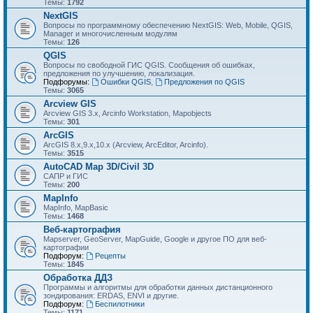
Темы:
1792
NextGIS
Вопросы по программному обеспечению NextGIS: Web, Mobile, QGIS,
Manager и многочисленным модулям
Темы:
126
QGIS
Вопросы по свободной ГИС QGIS. Сообщения об ошибках,
предложения по улучшению, локализация.
Подфорумы:
Ошибки QGIS
,
Предложения по QGIS
Темы:
3065
Arcview GIS
Arcview GIS 3.x, Arcinfo Workstation, Mapobjects
Темы:
301
ArcGIS
ArcGIS 8.x,9.x,10.x (Arcview, ArcEditor, Arcinfo).
Темы:
3515
AutoCAD Map 3D/Civil 3D
САПР и ГИС
Темы:
200
MapInfo
MapInfo, MapBasic
Темы:
1468
Веб-картография
Mapserver, GeoServer, MapGuide, Google и другое ПО для веб-
картографии
Подфорум:
Рецепты
Темы:
1845
Обработка ДДЗ
Программы и алгоритмы для обработки данных дистанционного
зондирования: ERDAS, ENVI и другие.
Подфорум:
Беспилотники
Темы:
1171