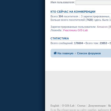
Имя пользователя:
КТО СЕЙЧАС НА КОНФЕРЕНЦИИ
Всего
304
посетителя :: 3 зарегистрированных,
Больше всего посетителей (
7420
) здесь было 1
Зарегистрированные пользователи:
Amazon [B
Легенда:
Участники GIS-Lab
СТАТИСТИКА
Всего сообщений:
176604
• Всего тем:
23853
• 
На главную
Список форумов
English
О GIS-Lab
Статьи
Документация
К
Если Вы обнаружили на сайте ошибку, выберите ф