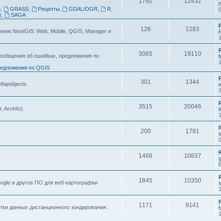
1792
12432
n
g
,
GRASS
,
Рецепты
,
GDAL/OGR
,
R
,
e
,
SAGA
126
1283
ию NextGIS: Web, Mobile, QGIS, Manager и
F
3065
19110
ообщения об ошибках, предложения по
t
едложения по QGIS
301
1344
 Mapobjects
3515
20046
, Arcinfo).
t
200
1791
s
1468
10837
1845
10350
ogle и другое ПО для веб-картографии
s
1171
9141
тки данных дистанционного зондирования: