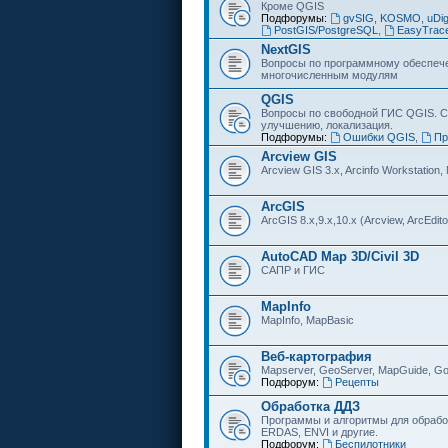
Кроме QGIS
Подфорумы:
gvSIG, KOSMO, uDi
PostGIS/PostgreSQL
,
EasyTrac
NextGIS
Вопросы по программному обеспечен
многочисленным модулям
QGIS
Вопросы по свободной ГИС QGIS. С
улучшению, локализация.
Подфорумы:
Ошибки QGIS
,
Пр
Arcview GIS
Arcview GIS 3.x, Arcinfo Workstation,
ArcGIS
ArcGIS 8.x,9.x,10.x (Arcview, ArcEditor
AutoCAD Map 3D/Civil 3D
САПР и ГИС
MapInfo
MapInfo, MapBasic
Веб-картография
Mapserver, GeoServer, MapGuide, Go
Подфорум:
Рецепты
Обработка ДДЗ
Программы и алгоритмы для обрабо
ERDAS, ENVI и другие.
Подфорум:
Беспилотники