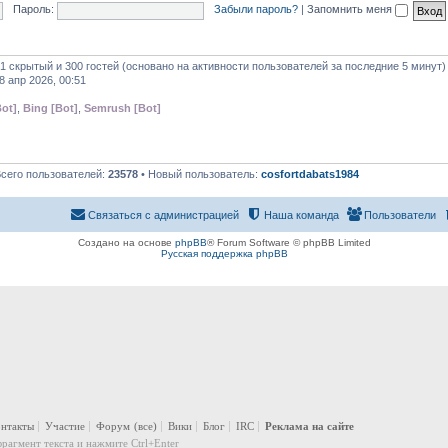
Пароль:
Забыли пароль?
|
Запомнить меня
 1 скрытый и 300 гостей (основано на активности пользователей за последние 5 минут)
8 апр 2026, 00:51
ot]
,
Bing [Bot]
,
Semrush [Bot]
Всего пользователей:
23578
• Новый пользователь:
cosfortdabats1984
Связаться с администрацией
Наша команда
Пользователи
Создано на основе
phpBB
® Forum Software © phpBB Limited
Русская поддержка phpBB
онтакты
Участие
Форум
(все)
Вики
Блог
IRC
Реклама на сайте
рагмент текста и нажмите Ctrl+Enter