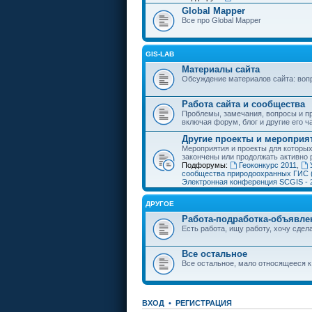
Global Mapper
Все про Global Mapper
GIS-LAB
Материалы сайта
Обсуждение материалов сайта: воп
Работа сайта и сообщества
Проблемы, замечания, вопросы и пр
включая форум, блог и другие его ч
Другие проекты и мероприя
Мероприятия и проекты для которы
закончены или продолжать активно 
Подфорумы:
Геоконкурс 2011
,
сообщества природоохранных ГИС 
Электронная конференция SCGIS - 
ДРУГОЕ
Работа-подработка-объявле
Есть работа, ищу работу, хочу сдела
Все остальное
Все остальное, мало относящееся к
ВХОД
•
РЕГИСТРАЦИЯ