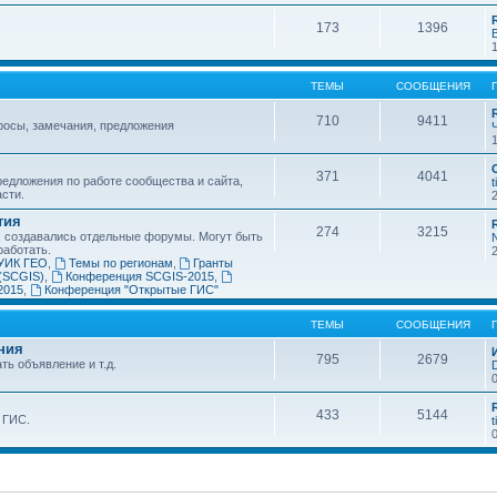
173
1396
ТЕМЫ
СООБЩЕНИЯ
710
9411
росы, замечания, предложения
371
4041
едложения по работе сообщества и сайта,
t
асти.
тия
274
3215
х создавались отдельные форумы. Могут быть
работать.
УИК ГЕО
,
Темы по регионам
,
Гранты
(SCGIS)
,
Конференция SCGIS-2015
,
2015
,
Конференция "Открытые ГИС"
ТЕМЫ
СООБЩЕНИЯ
ния
795
2679
ть объявление и т.д.
433
5144
 ГИС.
t