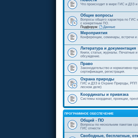
Что происходит в мире ГИС и ДЗЗ и
Общие вопросы
Вопросы общего характера по ГИС 
с конкретным ПО.
Подфорум:
Данные
Мероприятия
Конференции, семинары, встречи и
Литература и документация
Книги, статьи, журналы. Печатные и
обсуждение.
Право
Законодательство и нормативно-пр
сертификация, регистрация.
Охрана природы
ГИС и ДЗЗ в Охране Природы, РПП и
лесном деле)
Координаты и привязка
Системы координат, проекции, прео
ПРОГРАММНОЕ ОБЕСПЕЧЕНИЕ
Общий - ПО
Вопросы по нескольким пакетам сра
ГИС отнести
Свободные, бесплатные, от