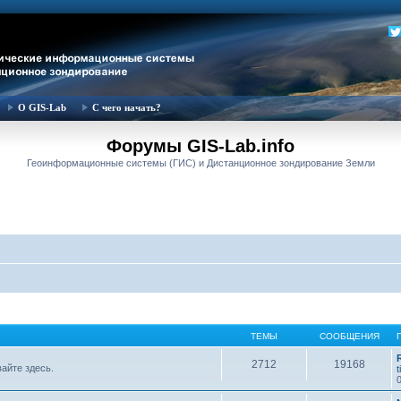
О GIS-Lab
С чего начать?
Форумы GIS-Lab.info
Геоинформационные системы (ГИС) и Дистанционное зондирование Земли
ТЕМЫ
СООБЩЕНИЯ
2712
19168
вайте здесь.
t