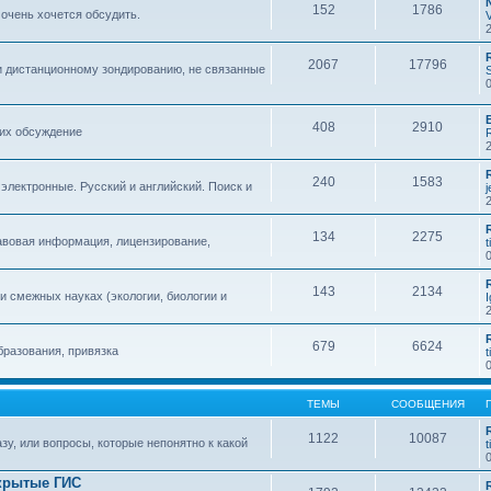
152
1786
 очень хочется обсудить.
2067
17796
и дистанционному зондированию, не связанные
408
2910
 их обсуждение
240
1583
 электронные. Русский и английский. Поиск и
134
2275
авовая информация, лицензирование,
t
143
2134
 смежных науках (экологии, биологии и
679
6624
бразования, привязка
t
ТЕМЫ
СООБЩЕНИЯ
1122
10087
зу, или вопросы, которые непонятно к какой
t
крытые ГИС