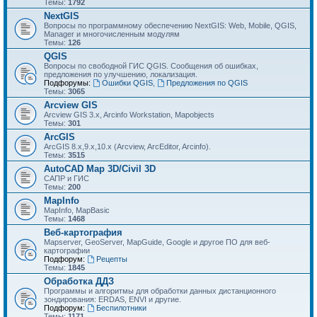
Темы:
1792
NextGIS
Вопросы по программному обеспечению NextGIS: Web, Mobile, QGIS,
Manager и многочисленным модулям
Темы:
126
QGIS
Вопросы по свободной ГИС QGIS. Сообщения об ошибках,
предложения по улучшению, локализация.
Подфорумы:
Ошибки QGIS
,
Предложения по QGIS
Темы:
3065
Arcview GIS
Arcview GIS 3.x, Arcinfo Workstation, Mapobjects
Темы:
301
ArcGIS
ArcGIS 8.x,9.x,10.x (Arcview, ArcEditor, Arcinfo).
Темы:
3515
AutoCAD Map 3D/Civil 3D
САПР и ГИС
Темы:
200
MapInfo
MapInfo, MapBasic
Темы:
1468
Веб-картография
Mapserver, GeoServer, MapGuide, Google и другое ПО для веб-
картографии
Подфорум:
Рецепты
Темы:
1845
Обработка ДДЗ
Программы и алгоритмы для обработки данных дистанционного
зондирования: ERDAS, ENVI и другие.
Подфорум:
Беспилотники
Темы:
1171