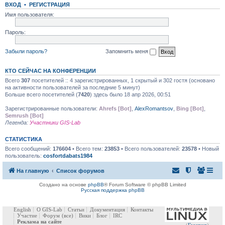
ВХОД
•
РЕГИСТРАЦИЯ
Имя пользователя:
Пароль:
Забыли пароль?
Запомнить меня
КТО СЕЙЧАС НА КОНФЕРЕНЦИИ
Всего
307
посетителей :: 4 зарегистрированных, 1 скрытый и 302 гостя (основано
на активности пользователей за последние 5 минут)
Больше всего посетителей (
7420
) здесь было 18 апр 2026, 00:51
Зарегистрированные пользователи:
Ahrefs [Bot]
,
AlexRomantsov
,
Bing [Bot]
,
Semrush [Bot]
Легенда:
Участники GIS-Lab
СТАТИСТИКА
Всего сообщений:
176604
• Всего тем:
23853
• Всего пользователей:
23578
• Новый
пользователь:
cosfortdabats1984
На главную
Список форумов
Создано на основе
phpBB
® Forum Software © phpBB Limited
Русская поддержка phpBB
English
О GIS-Lab
Статьи
Документация
Контакты
Участие
Форум
(все)
Вики
Блог
IRC
Реклама на сайте