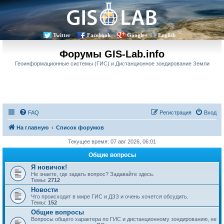
Twitter
Facebook
Google+
English
Форумы GIS-Lab.info
Геоинформационные системы (ГИС) и Дистанционное зондирование Земли
FAQ
Регистрация
Вход
На главную
Список форумов
Текущее время: 07 авг 2026, 06:01
Общие вопросы
Я новичок!
Не знаете, где задать вопрос? Задавайте здесь.
Темы:
2712
Новости
Что происходит в мире ГИС и ДЗЗ и очень хочется обсудить.
Темы:
152
Общие вопросы
Вопросы общего характера по ГИС и дистанционному зондированию, не