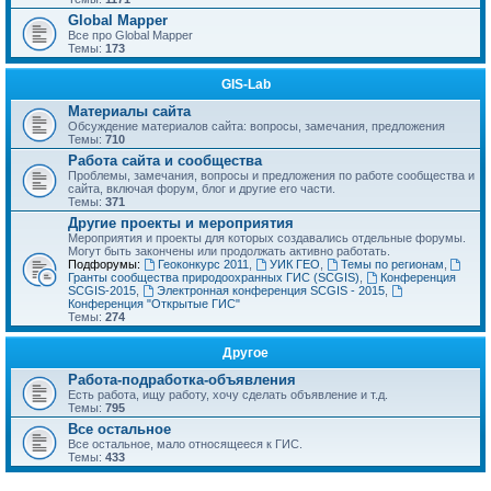
Global Mapper
Все про Global Mapper
Темы:
173
GIS-Lab
Материалы сайта
Обсуждение материалов сайта: вопросы, замечания, предложения
Темы:
710
Работа сайта и сообщества
Проблемы, замечания, вопросы и предложения по работе сообщества и
сайта, включая форум, блог и другие его части.
Темы:
371
Другие проекты и мероприятия
Мероприятия и проекты для которых создавались отдельные форумы.
Могут быть закончены или продолжать активно работать.
Подфорумы:
Геоконкурс 2011
,
УИК ГЕО
,
Темы по регионам
,
Гранты сообщества природоохранных ГИС (SCGIS)
,
Конференция
SCGIS-2015
,
Электронная конференция SCGIS - 2015
,
Конференция "Открытые ГИС"
Темы:
274
Другое
Работа-подработка-объявления
Есть работа, ищу работу, хочу сделать объявление и т.д.
Темы:
795
Все остальное
Все остальное, мало относящееся к ГИС.
Темы:
433