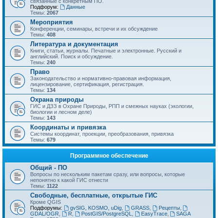
связанные с конкретным ПО.
Подфорум:
Данные
Темы:
2067
Мероприятия
Конференции, семинары, встречи и их обсуждение
Темы:
408
Литература и документация
Книги, статьи, журналы. Печатные и электронные. Русский и
английский. Поиск и обсуждение.
Темы:
240
Право
Законодательство и нормативно-правовая информация,
лицензирование, сертификация, регистрация.
Темы:
134
Охрана природы
ГИС и ДЗЗ в Охране Природы, РПП и смежных науках (экологии,
биологии и лесном деле)
Темы:
143
Координаты и привязка
Системы координат, проекции, преобразования, привязка
Темы:
679
Программное обеспечение
Общий - ПО
Вопросы по нескольким пакетам сразу, или вопросы, которые
непонятно к какой ГИС отнести
Темы:
1122
Свободные, бесплатные, открытые ГИС
Кроме QGIS
Подфорумы:
gvSIG, KOSMO, uDig
,
GRASS
,
Рецепты
,
GDAL/OGR
,
R
,
PostGIS/PostgreSQL
,
EasyTrace
,
SAGA